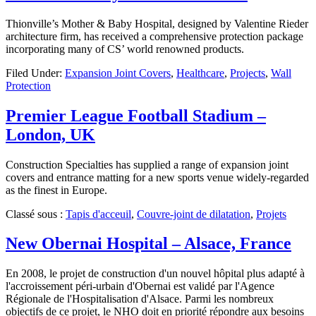
Thionville’s Mother & Baby Hospital, designed by Valentine Rieder
architecture firm, has received a comprehensive protection package
incorporating many of CS’ world renowned products.
Filed Under:
Expansion Joint Covers
,
Healthcare
,
Projects
,
Wall
Protection
Premier League Football Stadium –
London, UK
Construction Specialties has supplied a range of expansion joint
covers and entrance matting for a new sports venue widely-regarded
as the finest in Europe.
Classé sous :
Tapis d'acceuil
,
Couvre-joint de dilatation
,
Projets
New Obernai Hospital – Alsace, France
En 2008, le projet de construction d'un nouvel hôpital plus adapté à
l'accroissement péri-urbain d'Obernai est validé par l'Agence
Régionale de l'Hospitalisation d'Alsace. Parmi les nombreux
objectifs de ce projet, le NHO doit en priorité répondre aux besoins