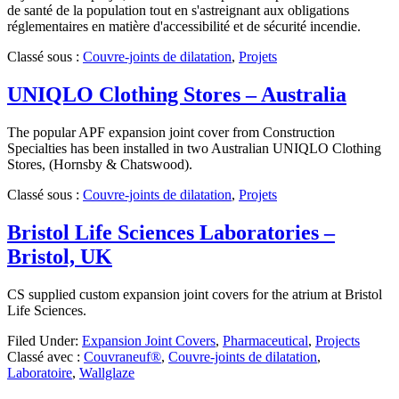
de santé de la population tout en s'astreignant aux obligations
réglementaires en matière d'accessibilité et de sécurité incendie.
Classé sous :
Couvre-joints de dilatation
,
Projets
UNIQLO Clothing Stores – Australia
The popular APF expansion joint cover from Construction
Specialties has been installed in two Australian UNIQLO Clothing
Stores, (Hornsby & Chatswood).
Classé sous :
Couvre-joints de dilatation
,
Projets
Bristol Life Sciences Laboratories –
Bristol, UK
CS supplied custom expansion joint covers for the atrium at Bristol
Life Sciences.
Filed Under:
Expansion Joint Covers
,
Pharmaceutical
,
Projects
Classé avec :
Couvraneuf®
,
Couvre-joints de dilatation
,
Laboratoire
,
Wallglaze