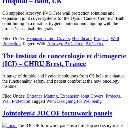
Hospital – Bath, UK
CS supplied Acrovyn PVC-Free wall protection solutions and
expansion joint cover systems for the Dyson Cancer Centre in Bath,
contributing to a durable, hygienic interior and aligning with the
project’s sustainability goals.
Filed Under:
Expansion Joint Covers
,
Healthcare
,
Projects
,
Wall
Protection
Tagged With:
Acrovyn PVC-Free
,
PVC-Free
The Institut de cancérologie et d’imagerie
(ICI) – CHRU Brest, France
A range of durable and hygienic solutions from CS help to enhance
the functionality, safety, and patient comfort at the new oncology
institute.
Filed Under:
Entrance Matting
,
Expansion Joint Covers
,
Projects
,
Wall Protection
Tagged With:
Designing for Wellbeing
Jointofeu® JOCOF formwork panels
The JOCOF formwork panel is a fire-stop accessory made