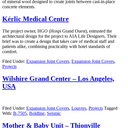
of mineral wool designed to create joints between cast-in-place
concrete elements.
Kérlic Medical Centre
The project owner, HGO (Hospi Grand Ouest), entrusted the
architectural design for the project to AIA Life Designers. Their
brief was to create a design that takes care of medical staff and
patients alike, combining practicality with hotel standards of
comfort.
Filed Under:
Expansion Joint Covers
,
Expansion Joint Covers
,
Projects
Wilshire Grand Center – Los Angeles,
USA
Filed Under:
Expansion Joint Covers
,
Louvres
,
Projects
Tagged
With:
B-7505
,
Boldline
,
Seismic
Mother & Baby Unit – Thionville