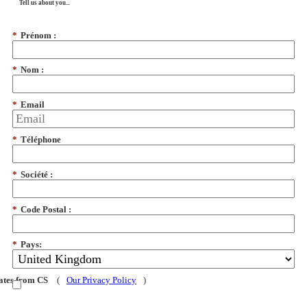
Tell us about you...
*
Prénom :
*
Nom :
*
Email
*
Téléphone
*
Société :
*
Code Postal :
*
Pays:
dates from CS
(
Our Privacy Policy
)