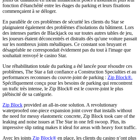
fonction d'étanchéité entre les étages du parking et leurs fixations
commençaient à se déloger.
En parallèle de ces problèmes de sécurité les clients du Star se
plaignaient également des problèmes d'isolations du bâtiment. Lors
des intenses parties de Blackjack ou sur toutes autres tables de jeu,
les joueurs étaient déconcentrés et distraits dès qu'une voiture passait
sur les nombreux joints métalliques. Ce constant son bruyant et
désagréable ne correspondait évidement pas du tout à l'image que
souhaitait renvoyé le casino Star.
Une réhabilitation totale du parking a été lancée pour résoudre ces
problèmes, The Star a fait confiance a Construction Specialties et au
performances reconnues du couvre-joint de parking :
Zip Block®.
Spécifiquement conçu pour les besoins de parking qui rencontrent
un trafic très intense, le Zip Block® est le couvre-joint le plus
plébiscité de sa catégorie.
Zip Block
provided an all-in-one solution. A revolutionary
waterproofed one-piece expansion joint cover that installs without
the need for messy elastomeric concrete, Zip Block took care of the
leaking and noise issues at The Star in one fell swoop. Plus, its
impressive slip rating makes it ideal for areas with heavy foot traffic.
Avec les joints
Zip Block®
en place, les clients du casino n’ont plus