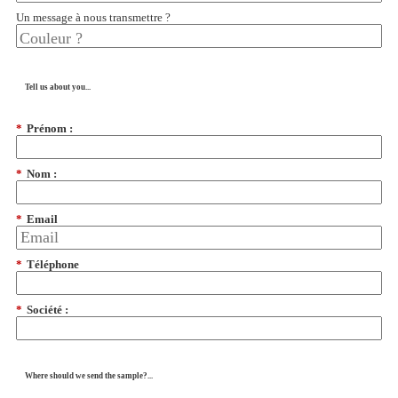
Un message à nous transmettre ?
Tell us about you...
*
Prénom :
*
Nom :
*
Email
*
Téléphone
*
Société :
Where should we send the sample?...