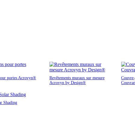
pour portes Acrovyn®
Revêtements muraux sur mesure
Couvre-j
Acrovyn by Design®
Couvra
ar Shading