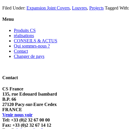
Filed Under:
Expansion Joint Covers
,
Louvres
,
Projects
Tagged With
Menu
Produits CS
réalisations
CONSEILS & ACTUS
Qui sommes-nous ?
Contact
Changer de pays
Contact
CS France
135, rue Edouard Isambard
B.P. 66
27120 Pacy-sur-Eure Cedex
FRANCE
Venir nous voir
Tel: +33 (0)2 32 67 00 00
Fax: +33 (0)2 32 67 14 12