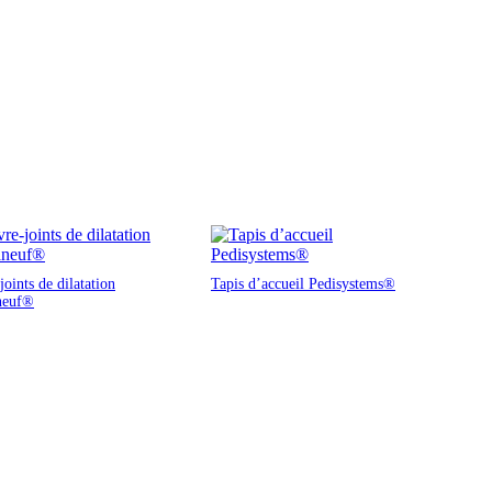
oints de dilatation
Tapis d’accueil Pedisystems®
neuf®