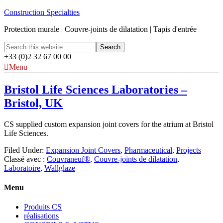
Construction Specialties
Protection murale | Couvre-joints de dilatation | Tapis d'entrée
+33 (0)2 32 67 00 00
Menu
Bristol Life Sciences Laboratories –
Bristol, UK
CS supplied custom expansion joint covers for the atrium at Bristol
Life Sciences.
Filed Under:
Expansion Joint Covers
,
Pharmaceutical
,
Projects
Classé avec :
Couvraneuf®
,
Couvre-joints de dilatation
,
Laboratoire
,
Wallglaze
Menu
Produits CS
réalisations