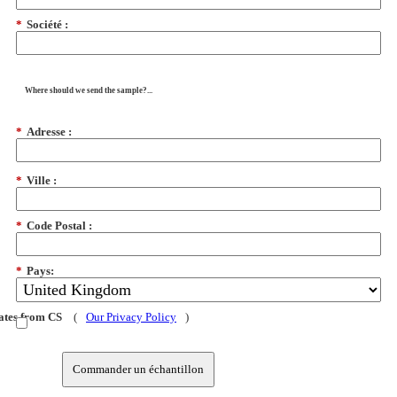
*
Société :
Where should we send the sample?...
*
Adresse :
*
Ville :
*
Code Postal :
*
Pays:
dates from CS
(
Our Privacy Policy
)
Commander un échantillon