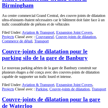
Birmingham
Au centre commercial Grand Central, des couvre-joints de dilatation
ultra-résistants étaient nécessaires car le bâtiment doit faire face à un
trafic considérable de piétons et de véhicules
Filed Under:
Aviation & Transport
,
Expansion Joint Covers
,
Projects
Classé avec :
Couvraneuf
,
Couvre-joints de dilatation
,
Commerce de détail
,
Transport
Couvre-joints de dilatation pour le
parking silo de la gare de Banbury
Le nouveau parking aérien de la gare de Banbury construit sur
plusieurs étages a été conçu avec des couvres-joints de dilatation
capable de supporter un trafic lourd et intense.
Filed Under:
Aviation & Transport
,
Expansion Joint Covers
,
Projects
Classé avec :
Parking
,
Couvre-joints de dilatation
,
Transport
Couvre-joints de dilatation pour la gare
de Waterloo