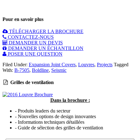
LA radiates and earns its place as the tallest building in history to be
built on an earthquake hot zone.
Pour en savoir plus
TÉLÉCHARGER LA BROCHURE
CONTACTEZ-NOUS
DEMANDER UN DEVIS
DEMANDER UN ÉCHANTILLON
POSER UNE QUESTION
Filed Under:
Expansion Joint Covers
,
Louvres
,
Projects
Tagged
With:
B-7505
,
Boldline
,
Seismic
Grilles de ventilation
Dans la brochure :
- Produits leaders du secteur
- Nouvelles options de design innovantes
- Informations techniques détaillées
- Guide de sélection des grilles de ventilation