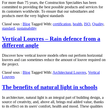
For more than 75 years, the Construction Specialties has been
committed to providing the best possible products and services for
its customers worldwide. To ensure that our subsidiaries and
products meet the very highest standards
Classé sous :
Blog
Tagged With:
certification
,
health
,
ISO
,
Quality
,
standard
,
sustainability
Vertical Louvres – Rain defence from a
different angle
Discover how vertical louvre models often out perform horizontal
louvres and can sometimes reduce the amount of louvre required on
the project.
Classé sous :
Blog
Tagged With:
Architectural Louvres
,
Vertical
Louvres
The benefits of natural light in schools
In architecture, natural light is an integral part of building design, a
source of creativity, and, above all, brings real added value, thanks
to its effect on its users' comfort, health and mood. These qualities