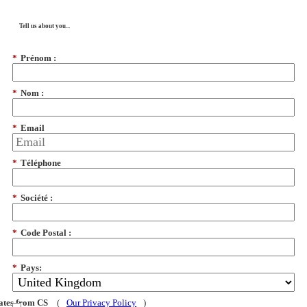
Tell us about you...
*
Prénom :
*
Nom :
*
Email
*
Téléphone
*
Société :
*
Code Postal :
*
Pays:
dates from CS
(
Our Privacy Policy
)