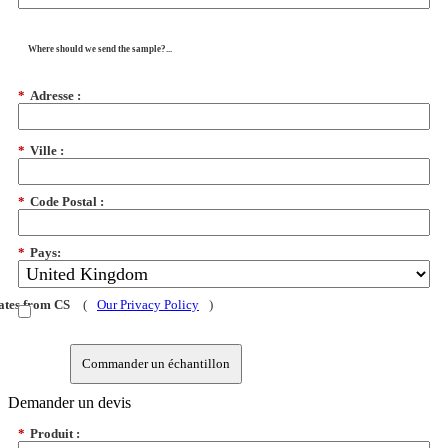
Where should we send the sample?...
*
Adresse :
*
Ville :
*
Code Postal :
*
Pays:
dates from CS
(
Our Privacy Policy
)
Commander un échantillon
Demander un devis
*
Produit :