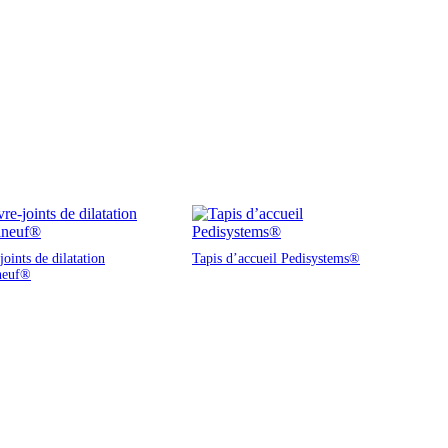
oints de dilatation
Tapis d’accueil Pedisystems®
neuf®