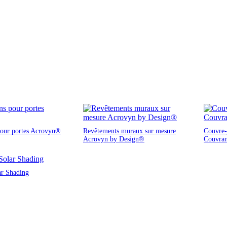
pour portes Acrovyn®
Revêtements muraux sur mesure
Couvre-j
Acrovyn by Design®
Couvra
ar Shading