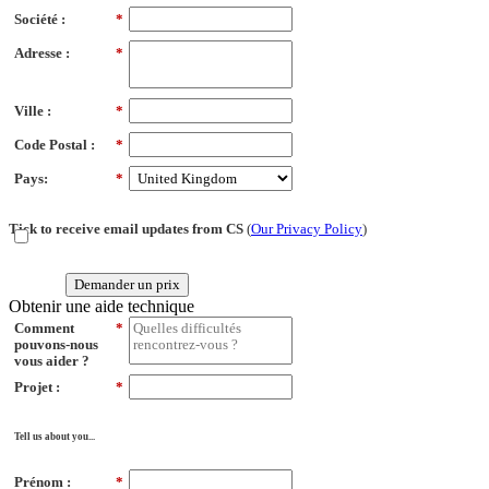
Société :
*
Adresse :
*
Ville :
*
Code Postal :
*
Pays:
*
Tick to receive email updates from CS
(
Our Privacy Policy
)
Demander un prix
Obtenir une aide technique
Comment
*
pouvons-nous
vous aider ?
Projet :
*
Tell us about you...
Prénom :
*