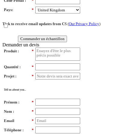
Code Postal :
*
Pays:
*
Tick to receive email updates from CS
(
Our Privacy Policy
)
Commander un échantillon
Demander un devis
Produit :
*
Quantité :
*
Projet :
*
Tell us about you...
Prénom :
*
Nom :
*
Email
*
Téléphone :
*