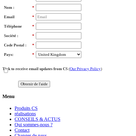
Nom :
*
Email
*
Téléphone
*
Société :
*
Code Postal :
*
Pays:
*
Tick to receive email updates from CS
(
Our Privacy Policy
)
Obtenir de l'aide
Menu
Produits CS
réalisations
CONSEILS & ACTUS
Qui sommes-nous ?
Contact
Changer de pays