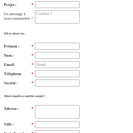
Projet :
*
Un message à
nous transmettre ?
Tell us about you...
Prénom :
*
Nom :
*
Email
*
Téléphone
*
Société :
*
Where should we send the sample?...
Adresse :
*
Ville :
*