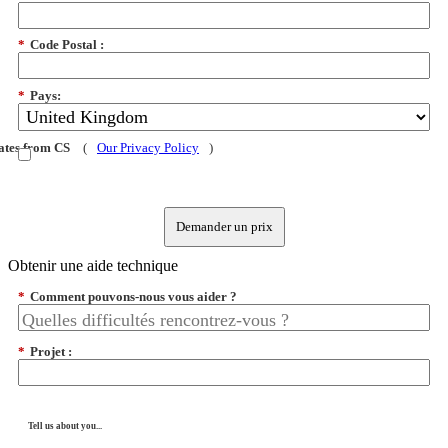
*
Code Postal :
*
Pays:
dates from CS
(
Our Privacy Policy
)
Demander un prix
Obtenir une aide technique
*
Comment pouvons-nous vous aider ?
*
Projet :
Tell us about you...