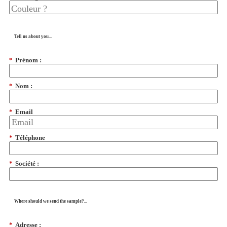
Tell us about you...
*
Prénom :
*
Nom :
*
Email
*
Téléphone
*
Société :
Where should we send the sample?...
*
Adresse :