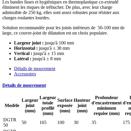
Les bandes lisses et hygiéniques en thermoplastique co-extrudé
éliminent les risques de trébucher. De plus, avec leur charge
admissible de 250 kg, elles sont assez robustes pour résister aux
charges roulantes lourdes.
Solution recommandée pour les joints intérieurs de 50-100 mm de
large, ce couvre-joint de dilatation est un choix populaire.
Largeur joint :
jusqu'à 100 mm
Horizontal :
jusqu'à ± 38 mm
Vertical :
jusqu'à ± 15 mm
Latéral :
jusqu'à ± 8 mm
Détails de mouvement
Accessoires
Détails de mouvement
Largeur
Profondeur
Largeur
Surface
Hauteur
totale
d'encastrement
d'e
Modèle
joint
exposée
joint
profilé
minimum
(mm)
(mm)
(mm)
(mm)
requise (mm)
re
DGTR
50
165
100
30
35
175
50