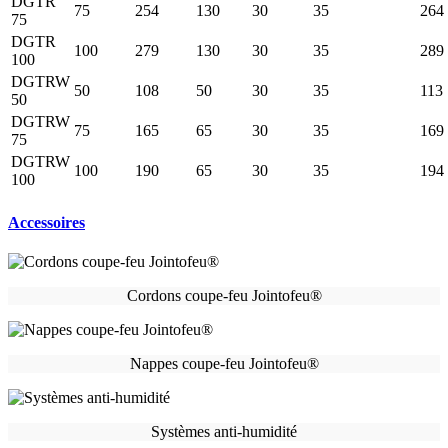
DGTR
75
254
130
30
35
264
75
DGTR
100
279
130
30
35
289
100
DGTRW
50
108
50
30
35
113
50
DGTRW
75
165
65
30
35
169
75
DGTRW
100
190
65
30
35
194
100
Accessoires
Cordons coupe-feu Jointofeu®
Nappes coupe-feu Jointofeu®
Systèmes anti-humidité