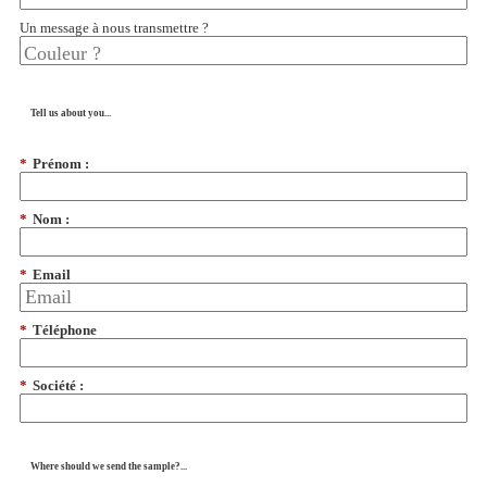
Un message à nous transmettre ?
Tell us about you...
*
Prénom :
*
Nom :
*
Email
*
Téléphone
*
Société :
Where should we send the sample?...