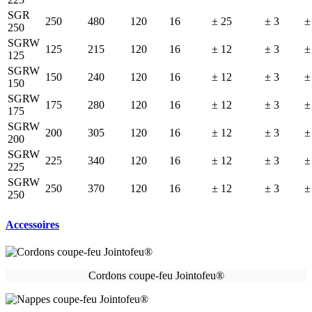
SGR
250
480
120
16
± 25
± 3
±
250
SGRW
125
215
120
16
± 12
± 3
±
125
SGRW
150
240
120
16
± 12
± 3
±
150
SGRW
175
280
120
16
± 12
± 3
±
175
SGRW
200
305
120
16
± 12
± 3
±
200
SGRW
225
340
120
16
± 12
± 3
±
225
SGRW
250
370
120
16
± 12
± 3
±
250
Accessoires
Cordons coupe-feu Jointofeu®