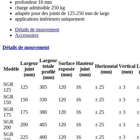
profondeur 16 mm
charge admissible 250 kg
adaptée pour des joints de 125-250 mm de large
applications intérieures uniquement
Détails de mouvement
Accessoires
Détails de mouvement
Largeur
Largeur
Surface
Hauteur
totale
Horizontal
Vertical
L
Modèle
joint
exposée
joint
profilé
(mm)
(mm)
(mm)
(mm)
(mm)
(mm)
SGR
125
305
120
16
± 25
± 3
±
125
SGR
150
330
120
16
± 25
± 3
±
150
SGR
175
380
120
16
± 25
± 3
±
175
SGR
200
405
120
16
± 25
± 3
±
200
SGR
225
460
120
16
± 25
± 3
±
225