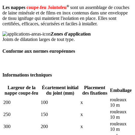
®
Les nappes
coupe-feu Jointofeu
sont un assemblage de couches
de laine minérale et de films en inox contenus dans une enveloppe
de tissu ignifuge qui maintient l'isolation en place. Elles sont
certifiées, efficaces, sécurisées et faciles à installer.
Zones d'application
Joints de dilatation larges de tout type.
Conforme aux normes européennes
Informations techniques
Largeur de la
Écartement initial
Placement
Emballage
nappe coupe-feu
du joint (mm)
des fixations
rouleaux
200
100
x
10 m
rouleaux
250
150
x
10 m
rouleaux
300
200
x
10 m