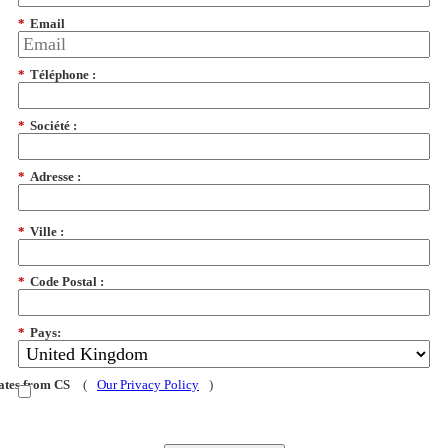
*
Email
*
Téléphone :
*
Société :
*
Adresse :
*
Ville :
*
Code Postal :
*
Pays:
dates from CS
(
Our Privacy Policy
)