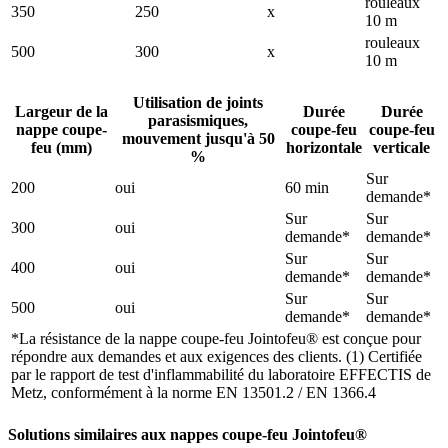
rouleaux
350
250
x
10 m
rouleaux
500
300
x
10 m
Utilisation de joints
Largeur de la
Durée
Durée
parasismiques,
nappe coupe-
coupe-feu
coupe-feu
mouvement jusqu'à 50
feu (mm)
horizontale
verticale
%
Sur
200
oui
60 min
demande*
Sur
Sur
300
oui
demande*
demande*
Sur
Sur
400
oui
demande*
demande*
Sur
Sur
500
oui
demande*
demande*
*La résistance de la nappe coupe-feu Jointofeu® est conçue pour
répondre aux demandes et aux exigences des clients. (1) Certifiée
par le rapport de test d'inflammabilité du laboratoire EFFECTIS de
Metz, conformément à la norme EN 13501.2 / EN 1366.4
Solutions similaires aux nappes coupe-feu Jointofeu®