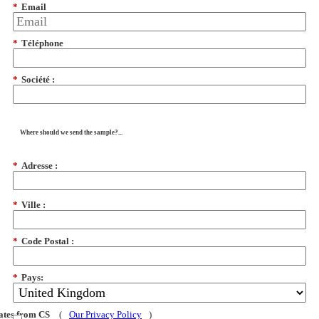
*
Email
*
Téléphone
*
Société :
Where should we send the sample?...
*
Adresse :
*
Ville :
*
Code Postal :
*
Pays:
dates from CS
(
Our Privacy Policy
)