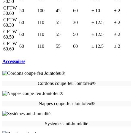
30.50
GFTW
50
100
45
60
± 10
± 2
30.60
GFTW
60
110
55
30
± 12.5
± 2
60.30
GFTW
60
110
55
50
± 12.5
± 2
60.50
GFTW
60
110
55
60
± 12.5
± 2
60.60
Accessoires
Cordons coupe-feu Jointofeu®
Nappes coupe-feu Jointofeu®
Systèmes anti-humidité