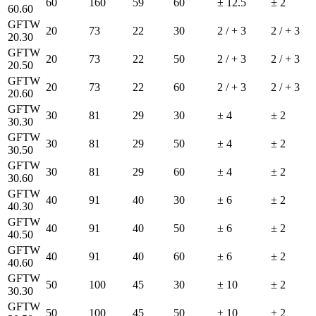
60
160
59
60
± 12.5
± 2
60.60
GFTW
20
73
22
30
2 / + 3
2 / + 3
20.30
GFTW
20
73
22
50
2 / + 3
2 / + 3
20.50
GFTW
20
73
22
60
2 / + 3
2 / + 3
20.60
GFTW
30
81
29
30
± 4
± 2
30.30
GFTW
30
81
29
50
± 4
± 2
30.50
GFTW
30
81
29
60
± 4
± 2
30.60
GFTW
40
91
40
30
± 6
± 2
40.30
GFTW
40
91
40
50
± 6
± 2
40.50
GFTW
40
91
40
60
± 6
± 2
40.60
GFTW
50
100
45
30
± 10
± 2
30.30
GFTW
50
100
45
50
± 10
± 2