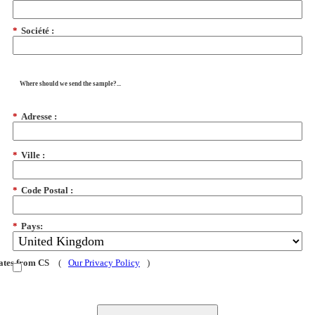
*
Société :
Where should we send the sample?...
*
Adresse :
*
Ville :
*
Code Postal :
*
Pays:
dates from CS
(
Our Privacy Policy
)