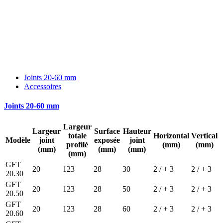
Joints 20-60 mm
Accessoires
Joints 20-60 mm
Largeur
Largeur
Surface
Hauteur
totale
Horizontal
Vertical
Modèle
joint
exposée
joint
profilé
(mm)
(mm)
(mm)
(mm)
(mm)
(mm)
GFT
20
123
28
30
2 / + 3
2 / + 3
20.30
GFT
20
123
28
50
2 / + 3
2 / + 3
20.50
GFT
20
123
28
60
2 / + 3
2 / + 3
20.60