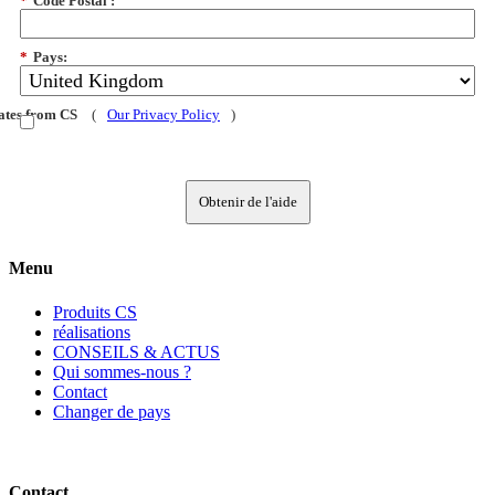
*
Code Postal :
*
Pays:
dates from CS
(
Our Privacy Policy
)
Obtenir de l'aide
Menu
Produits CS
réalisations
CONSEILS & ACTUS
Qui sommes-nous ?
Contact
Changer de pays
Contact