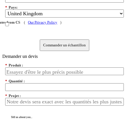
*
Pays:
dates from CS
(
Our Privacy Policy
)
Commander un échantillon
Demander un devis
*
Produit :
*
Quantité :
*
Projet :
Tell us about you...