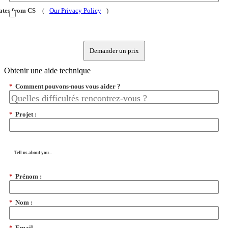
dates from CS
(
Our Privacy Policy
)
Demander un prix
Obtenir une aide technique
*
Comment pouvons-nous vous aider ?
*
Projet :
Tell us about you...
*
Prénom :
*
Nom :
*
Email