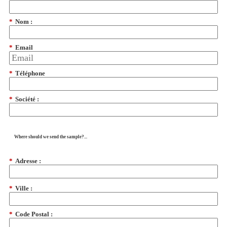
*
Nom :
*
Email
*
Téléphone
*
Société :
Where should we send the sample?...
*
Adresse :
*
Ville :
*
Code Postal :