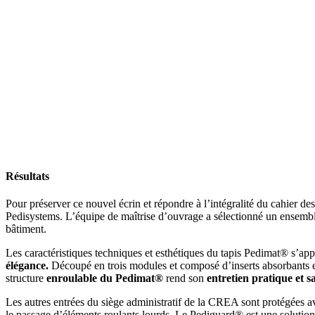
Résultats
Pour préserver ce nouvel écrin et répondre à l’intégralité du cahier 
Pedisystems. L’équipe de maîtrise d’ouvrage a sélectionné un ensemble d
bâtiment.
Les caractéristiques techniques et esthétiques du tapis Pedimat® s’ap
élégance.
Découpé en trois modules et composé d’inserts absorbants en t
structure
enroulable du Pedimat®
rend son
entretien pratique et s
Les autres entrées du siège administratif de la CREA sont protégées av
le passage d’éléments roulants lourds. Le Pediguard® est une solution