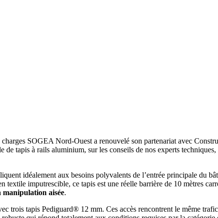
des charges SOGEA Nord-Ouest a renouvelé son partenariat avec Construct
e tapis à rails aluminium, sur les conseils de nos experts techniques, p
pliquent idéalement aux besoins polyvalents de l’entrée principale du b
extile imputrescible, ce tapis est une réelle barrière de 10 mètres carré
a manipulation aisée
.
ec trois tapis Pediguard® 12 mm. Ces accès rencontrent le même trafic pi
 robuste qui répond totalement aux conditions requises par la catégorie