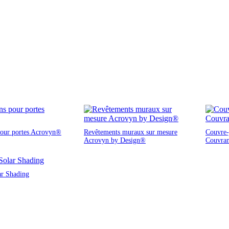
pour portes Acrovyn®
Revêtements muraux sur mesure
Couvre-j
Acrovyn by Design®
Couvra
ar Shading