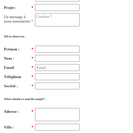
Projet :
*
Un message à
nous transmettre ?
Tell us about you...
Prénom :
*
Nom :
*
Email
*
Téléphone
*
Société :
*
Where should we send the sample?...
Adresse :
*
Ville :
*