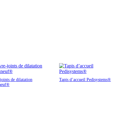
oints de dilatation
Tapis d’accueil Pedisystems®
neuf®