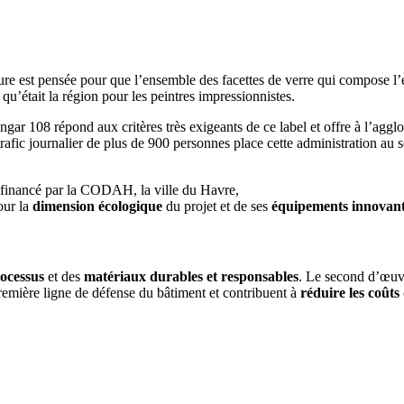
ture est pensée pour que l’ensemble des facettes de verre qui compose l’e
e qu’était la région pour les peintres impressionnistes.
gar 108 répond aux critères très exigeants de ce label et offre à l’agg
trafic journalier de plus de 900 personnes place cette administration au
cofinancé par la CODAH, la ville du Havre,
our la
dimension écologique
du projet et de ses
équipements innovan
ocessus
et des
matériaux durables et responsables
. Le second d’œuvr
 première ligne de défense du bâtiment et contribuent à
réduire les coûts