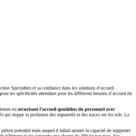
ion Specialties et sa confiance dans les solutions d’accueil
our les spécificités attendues pour les différents besoins d’accueil du
âtiment en
sécurisant l’accueil quotidien du personnel avec
s qui stoppe la profusion des impuretés et des traces sur les sols. La
éton potentiel mais auquel il fallait ajouter la capacité de supporter
 du bâtiment et qui supporte une charge de 200 kg par roue. Ses