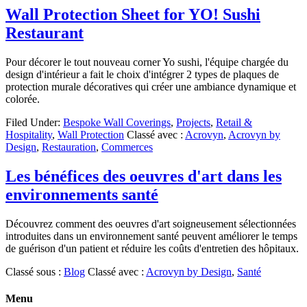
Wall Protection Sheet for YO! Sushi
Restaurant
Pour décorer le tout nouveau corner Yo sushi, l'équipe chargée du
design d'intérieur a fait le choix d'intégrer 2 types de plaques de
protection murale décoratives qui créer une ambiance dynamique et
colorée.
Filed Under:
Bespoke Wall Coverings
,
Projects
,
Retail &
Hospitality
,
Wall Protection
Classé avec :
Acrovyn
,
Acrovyn by
Design
,
Restauration
,
Commerces
Les bénéfices des oeuvres d'art dans les
environnements santé
Découvrez comment des oeuvres d'art soigneusement sélectionnées
introduites dans un environnement santé peuvent améliorer le temps
de guérison d'un patient et réduire les coûts d'entretien des hôpitaux.
Classé sous :
Blog
Classé avec :
Acrovyn by Design
,
Santé
Menu