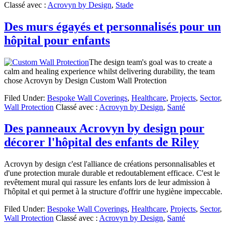
Classé avec :
Acrovyn by Design
,
Stade
Des murs égayés et personnalisés pour un
hôpital pour enfants
The design team's goal was to create a
calm and healing experience whilst delivering durability, the team
chose Acrovyn by Design Custom Wall Protection
Filed Under:
Bespoke Wall Coverings
,
Healthcare
,
Projects
,
Sector
,
Wall Protection
Classé avec :
Acrovyn by Design
,
Santé
Des panneaux Acrovyn by design pour
décorer l'hôpital des enfants de Riley
Acrovyn by design c'est l'alliance de créations personnalisables et
d'une protection murale durable et redoutablement efficace. C'est le
revêtement mural qui rassure les enfants lors de leur admission à
l'hôpital et qui permet à la structure d'offrir une hygiène impeccable.
Filed Under:
Bespoke Wall Coverings
,
Healthcare
,
Projects
,
Sector
,
Wall Protection
Classé avec :
Acrovyn by Design
,
Santé