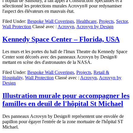
l’hôpital de Salisbury, a fait appel à Construction Specialties et a
sélectionné les protections murales Acrovyn® pour redynamiser
l'aspect des élévateurs en mauvais état.
Filed Under:
Bespoke Wall Coverings
,
Healthcare
,
Projects
,
Sector
,
Wall Protection
Classé avec :
Acrovyn
,
Acrovyn by Design
Kennedy Space Center – Florida, USA
Les murs et les portes du hall de l'Imax Theatre du Kennedy Space
Center sont décorés avec des panneaux Acrovyn by Design®
mettant en scène des d'astronautes de la NASA.
Filed Under:
Bespoke Wall Coverings
,
Projects
,
Retail &
Hospitality
,
Wall Protection
Classé avec :
Acrovyn
,
Acrovyn by
Design
Illustration murale pour accompagner les
familles en deuil de l'hôpital St Michael
Des panneaux Acrovyn by Design® représentent une envolée de
papillon pour égayer l'entrée de la zone mortuaire de l'hôpital ST
Michael.