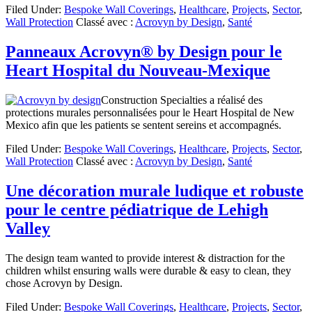
Filed Under:
Bespoke Wall Coverings
,
Healthcare
,
Projects
,
Sector
,
Wall Protection
Classé avec :
Acrovyn by Design
,
Santé
Panneaux Acrovyn® by Design pour le
Heart Hospital du Nouveau-Mexique
Construction Specialties a réalisé des
protections murales personnalisées pour le Heart Hospital de New
Mexico afin que les patients se sentent sereins et accompagnés.
Filed Under:
Bespoke Wall Coverings
,
Healthcare
,
Projects
,
Sector
,
Wall Protection
Classé avec :
Acrovyn by Design
,
Santé
Une décoration murale ludique et robuste
pour le centre pédiatrique de Lehigh
Valley
The design team wanted to provide interest & distraction for the
children whilst ensuring walls were durable & easy to clean, they
chose Acrovyn by Design.
Filed Under:
Bespoke Wall Coverings
,
Healthcare
,
Projects
,
Sector
,