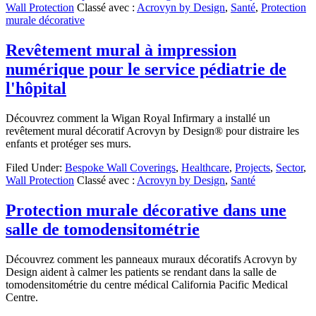
Wall Protection
Classé avec :
Acrovyn by Design
,
Santé
,
Protection
murale décorative
Revêtement mural à impression
numérique pour le service pédiatrie de
l'hôpital
Découvrez comment la Wigan Royal Infirmary a installé un
revêtement mural décoratif Acrovyn by Design® pour distraire les
enfants et protéger ses murs.
Filed Under:
Bespoke Wall Coverings
,
Healthcare
,
Projects
,
Sector
,
Wall Protection
Classé avec :
Acrovyn by Design
,
Santé
Protection murale décorative dans une
salle de tomodensitométrie
Découvrez comment les panneaux muraux décoratifs Acrovyn by
Design aident à calmer les patients se rendant dans la salle de
tomodensitométrie du centre médical California Pacific Medical
Centre.