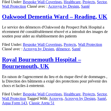
Filed Under:
Bespoke Wall Coverings
,
Healthcare
,
Projects
,
Sector
,
Wall Protection
Classé avec :
Acrovyn by Design
,
Santé
Oakwood Dementia Ward – Reading, UK
Le service des démences d'Oakwood du Prospect Park Hospital a
récemment été considérablement rénové et a introduit des images de
soutien pour aider au rétablissement des patients
Filed Under:
Bespoke Wall Coverings
,
Projects
,
Wall Protection
Classé avec :
Acrovyn by Design
,
démence
,
Santé
Royal Bournemouth Hospital –
Bournemouth, UK
En raison de l'agencement du lieu et du risque élevé de dommages ,
la Direction des bâtiments a exigé des protections pour prévenir des
chocs et faciles à entretenir.
Filed Under:
Bespoke Wall Coverings
,
Healthcare
,
Projects
,
Sector
,
Wall Protection
Tagged With:
Acrovyn
,
Acrovyn by Design
,
Santé
,
Aqua Form 143
,
Classic Areta 51