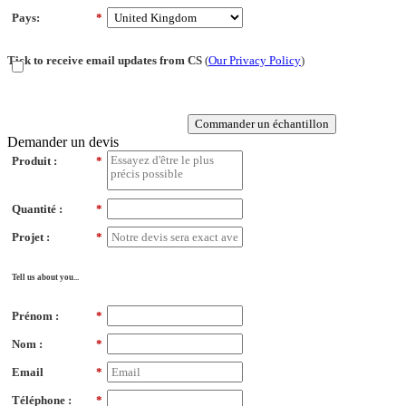
Pays:
*
Tick to receive email updates from CS
(
Our Privacy Policy
)
Commander un échantillon
Demander un devis
Produit :
*
Quantité :
*
Projet :
*
Tell us about you...
Prénom :
*
Nom :
*
Email
*
Téléphone :
*