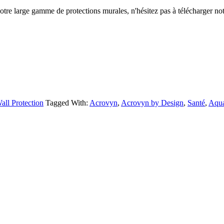
notre large gamme de protections murales, n'hésitez pas à télécharger no
all Protection
Tagged With:
Acrovyn
,
Acrovyn by Design
,
Santé
,
Aqu