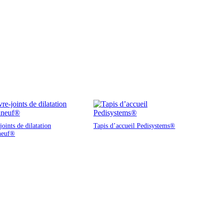
oints de dilatation
Tapis d’accueil Pedisystems®
neuf®