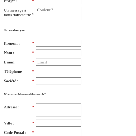
Projet :
*
Un message à
nous transmettre ?
Tell us about you...
Prénom :
*
Nom :
*
Email
*
Téléphone
*
Société :
*
Where should we send the sample?...
Adresse :
*
Ville :
*
Code Postal :
*