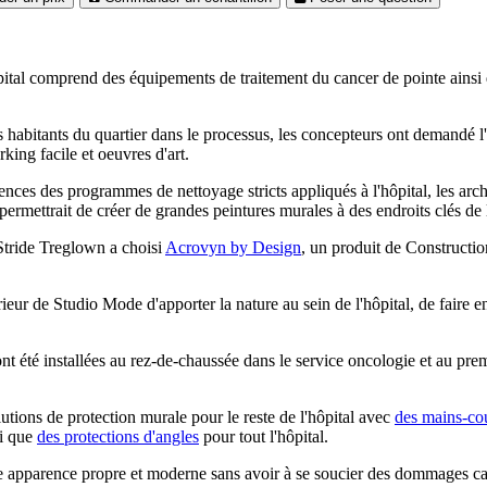
 comprend des équipements de traitement du cancer de pointe ainsi qu'
 habitants du quartier dans le processus, les concepteurs ont demandé l'
rking facile et oeuvres d'art.
ences des programmes de nettoyage stricts appliqués à l'hôpital, les arc
 permettrait de créer de grandes peintures murales à des endroits clés de l
Stride Treglown a choisi
Acrovyn by Design
, un produit de Construction
eur de Studio Mode d'apporter la nature au sein de l'hôpital, de faire e
 été installées au rez-de-chaussée dans le service oncologie et au premi
utions de protection murale pour le reste de l'hôpital avec
des mains-co
si que
des protections d'angles
pour tout l'hôpital.
e apparence propre et moderne sans avoir à se soucier des dommages cau