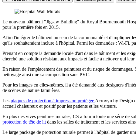
Le nouveau bâtiment "Jigsaw Building" du Royal Bournemouth Hospital
pour la première fois en 2015.
Afin d'intégrer le bâtiment au sein de la communauté et d'impliquer les
qu'ils souhaiteraient inclure à l'hôpital. Parmi les demandes : Wi-Fi, pa
Prenant en compte la demande locale d'art dans le bâtiment et les exig
cherché une solution résistant aux impacts et facile à nettoyer qui leur
En raison de l'emplacement des peintures et du risque de dommages, 
nettoyage ainsi que sa composition sans PVC.
Pour les images en elles-mêmes, il a été demandé aux designers d'intéri
de scènes de nature familières.
Les
plaques de protection à impression protégée
Acrovyn by Design ont
accueil chaleureux et positif pour les patients et les visiteurs.
En plus des vives peintures murales, CS a fourni toute une série de sol
protection de tête de lit
dans les salles de traitement et les services ain
Le large package de protection murale permet à l'hôpital de garder un