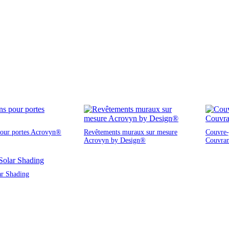
pour portes Acrovyn®
Revêtements muraux sur mesure
Couvre-j
Acrovyn by Design®
Couvra
ar Shading