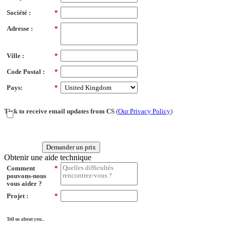
Société :
*
Adresse :
*
Ville :
*
Code Postal :
*
Pays:
*
Tick to receive email updates from CS
(
Our Privacy Policy
)
Demander un prix
Obtenir une aide technique
Comment
*
pouvons-nous
vous aider ?
Projet :
*
Tell us about you...