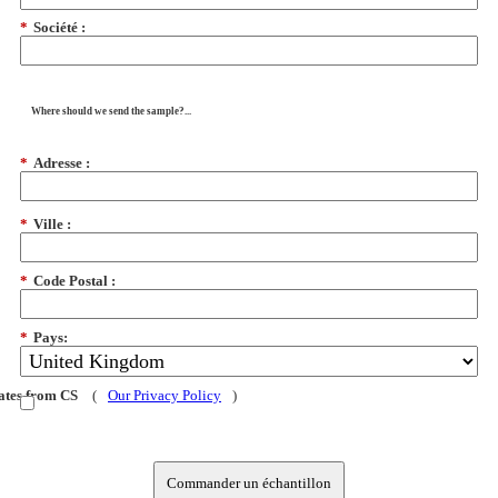
*
Société :
Where should we send the sample?...
*
Adresse :
*
Ville :
*
Code Postal :
*
Pays:
dates from CS
(
Our Privacy Policy
)
Commander un échantillon