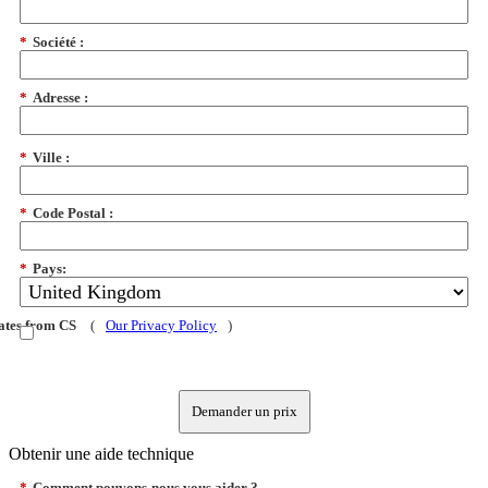
*
Société :
*
Adresse :
*
Ville :
*
Code Postal :
*
Pays:
dates from CS
(
Our Privacy Policy
)
Demander un prix
Obtenir une aide technique
*
Comment pouvons-nous vous aider ?