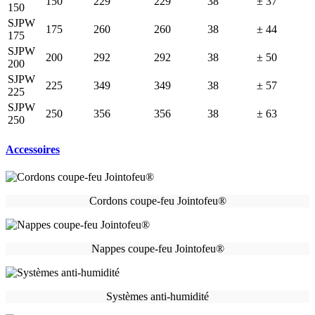
150
229
229
38
± 37
150
SJPW
175
260
260
38
± 44
175
SJPW
200
292
292
38
± 50
200
SJPW
225
349
349
38
± 57
225
SJPW
250
356
356
38
± 63
250
Accessoires
Cordons coupe-feu Jointofeu®
Nappes coupe-feu Jointofeu®
Systèmes anti-humidité