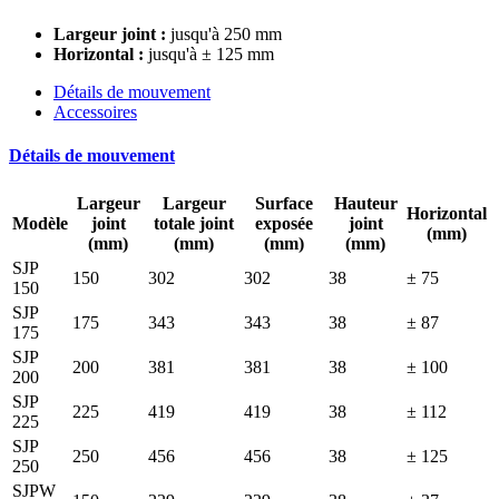
Largeur joint :
jusqu'à 250 mm
Horizontal :
jusqu'à ± 125 mm
Détails de mouvement
Accessoires
Détails de mouvement
Largeur
Largeur
Surface
Hauteur
Horizontal
Modèle
joint
totale joint
exposée
joint
(mm)
(mm)
(mm)
(mm)
(mm)
SJP
150
302
302
38
± 75
150
SJP
175
343
343
38
± 87
175
SJP
200
381
381
38
± 100
200
SJP
225
419
419
38
± 112
225
SJP
250
456
456
38
± 125
250
SJPW