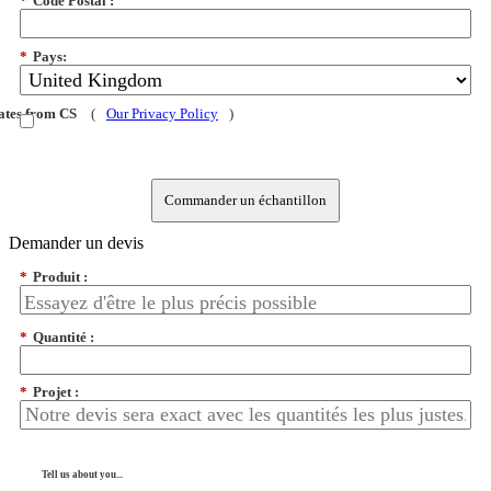
*
Code Postal :
*
Pays:
dates from CS
(
Our Privacy Policy
)
Commander un échantillon
Demander un devis
*
Produit :
*
Quantité :
*
Projet :
Tell us about you...