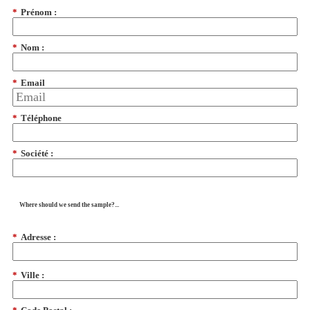
*
Prénom :
*
Nom :
*
Email
*
Téléphone
*
Société :
Where should we send the sample?...
*
Adresse :
*
Ville :