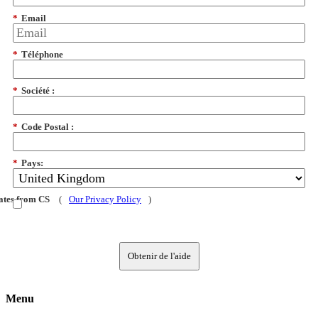
*
Email
*
Téléphone
*
Société :
*
Code Postal :
*
Pays:
dates from CS
(
Our Privacy Policy
)
Obtenir de l'aide
Menu