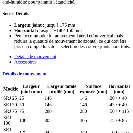
anti-humidité pour garantir l'étanchéité.
Series Details
Largeur joint :
jusqu'à 175 mm
Horizontal :
jusqu'à +140/-150 mm
Peut accommoder le mouvement latéral et/ou vertical mais
réduira la quantité de mouvement horizontal, ce qui doit être
pris en compte lors de la sélection des couvre-joints pour toits.
Détails de mouvement
Accessoires
Détails de mouvement
Largeur
Largeur totale
Surface
Horizontal
Modèle
joint (mm)
profilé (mm)
exposée (mm)
(mm)
SRJ 25
25
146
146
-20 / + 40
SRJ 50
50
146
146
-45 / + 40
SRJ 75
75
280
280
-50 / + 115
SRJ
100
305
305
-75 / + 85
100
SRJ
125
343
343
-100 / + 65