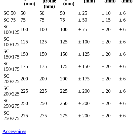
profilé
(mm)
(mm)
(mm)
(mm)
(mm)
(mm)
SC 50
50
50
50
± 25
± 10
± 6
SC 75
75
75
75
± 50
± 15
± 6
SC
100
100
100
± 75
± 20
± 6
100/125
SC
125
125
125
± 100
± 20
± 6
100/125
SC
150
150
150
± 125
± 20
± 6
150/175
SC
175
175
175
± 150
± 20
± 6
150/175
SC
200
200
200
± 175
± 20
± 6
200/225
SC
225
225
225
± 200
± 20
± 6
200/225
SC
250
250
250
± 200
± 20
± 6
250/275
SC
275
275
275
± 200
± 20
± 6
250/275
Accessoires