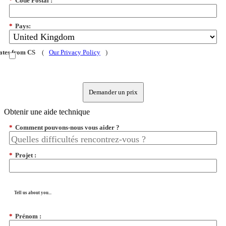
*
Code Postal :
*
Pays:
dates from CS
(
Our Privacy Policy
)
Demander un prix
Obtenir une aide technique
*
Comment pouvons-nous vous aider ?
*
Projet :
Tell us about you...
*
Prénom :