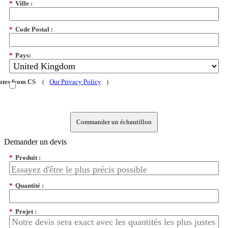
*
Ville :
*
Code Postal :
*
Pays:
dates from CS
(
Our Privacy Policy
)
Commander un échantillon
Demander un devis
*
Produit :
*
Quantité :
*
Projet :