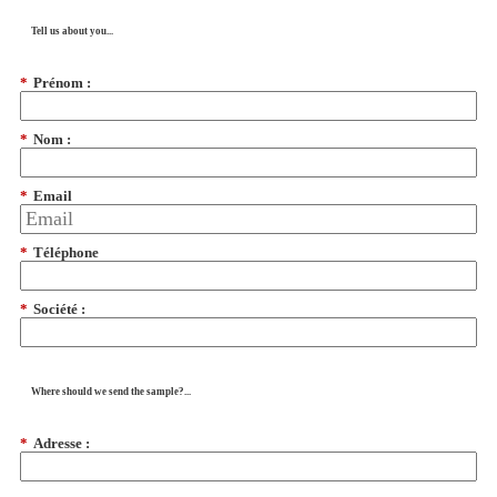
Tell us about you...
*
Prénom :
*
Nom :
*
Email
*
Téléphone
*
Société :
Where should we send the sample?...
*
Adresse :