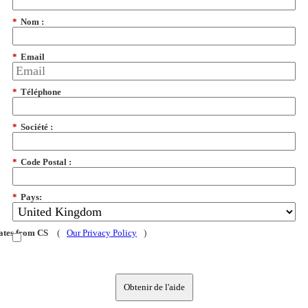
*
Nom :
*
Email
*
Téléphone
*
Société :
*
Code Postal :
*
Pays:
dates from CS
(
Our Privacy Policy
)
Obtenir de l'aide