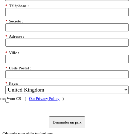
*
Téléphone :
*
Société :
*
Adresse :
*
Ville :
*
Code Postal :
*
Pays:
dates from CS
(
Our Privacy Policy
)
Demander un prix
Obtenir une aide technique