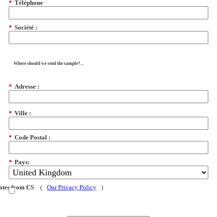
*
Téléphone
*
Société :
Where should we send the sample?...
*
Adresse :
*
Ville :
*
Code Postal :
*
Pays:
dates from CS
(
Our Privacy Policy
)