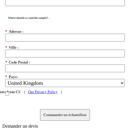
Where should we send the sample?...
*
Adresse :
*
Ville :
*
Code Postal :
*
Pays:
dates from CS
(
Our Privacy Policy
)
Commander un échantillon
Demander un devis