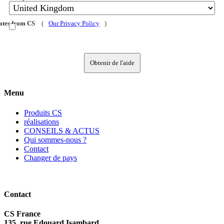
dates from CS
(
Our Privacy Policy
)
Obtenir de l'aide
Menu
Produits CS
réalisations
CONSEILS & ACTUS
Qui sommes-nous ?
Contact
Changer de pays
Contact
CS France
135, rue Edouard Isambard