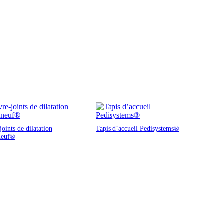
oints de dilatation
Tapis d’accueil Pedisystems®
neuf®