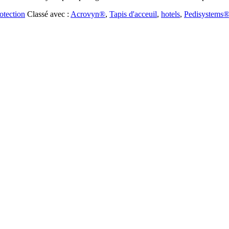
otection
Classé avec :
Acrovyn®
,
Tapis d'acceuil
,
hotels
,
Pedisystems