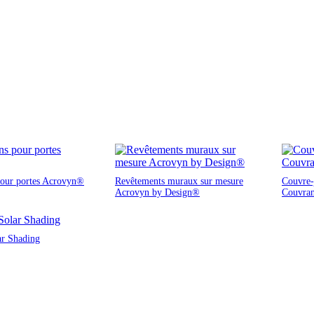
pour portes Acrovyn®
Revêtements muraux sur mesure
Couvre-j
Acrovyn by Design®
Couvra
ar Shading