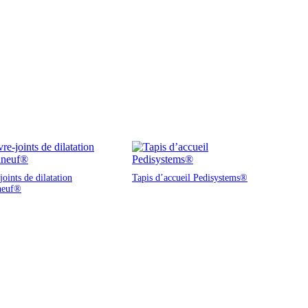
oints de dilatation
Tapis d’accueil Pedisystems®
neuf®