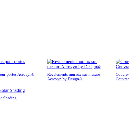
pour portes Acrovyn®
Revêtements muraux sur mesure
Couvre-j
Acrovyn by Design®
Couvra
ar Shading