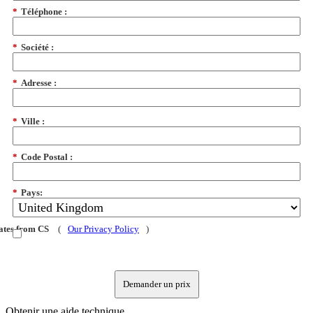
*
Téléphone :
*
Société :
*
Adresse :
*
Ville :
*
Code Postal :
*
Pays:
dates from CS
(
Our Privacy Policy
)
Demander un prix
Obtenir une aide technique