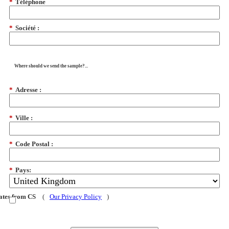
*
Téléphone
*
Société :
Where should we send the sample?...
*
Adresse :
*
Ville :
*
Code Postal :
*
Pays:
dates from CS
(
Our Privacy Policy
)