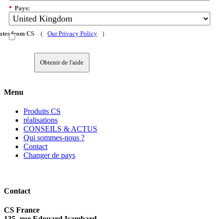
*
Pays:
dates from CS
(
Our Privacy Policy
)
Obtenir de l'aide
Menu
Produits CS
réalisations
CONSEILS & ACTUS
Qui sommes-nous ?
Contact
Changer de pays
Contact
CS France
135, rue Edouard Isambard