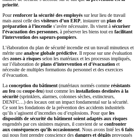
priorité
.
Pour
renforcer la sécurité des employés
sur leur lieu de travail
mais aussi celle des
visiteurs d’un ERP
, instaurer un
plan de
préparation à l’incendie
s’avère nécessaire. Ils visent à
sécuriser
l’évacuation des personnes
, à préserver les biens tout en
facilitant
l’intervention des sapeurs-pompiers
.
L’élaboration du plan de sécurité incendie est un travail minutieux et
mérite une
analyse globale prédictive
. Il repose sur une évaluation
des
zones à risques
selon les matériaux et les processus impliqués,
sur l’élaboration de
plans d’intervention et d’évacuation
et
nécessite de multiples formations du personnel et des exercices
d’évacuation.
La
conception du bâtiment
(matériaux normés comme
résistants
au feu
ou
coupe-feu
) tout comme les
installations destinées à la
sécurité
(sprinklers, alarmes, colonnes sèches, extincteurs,
DENFC…) des locaux ont un impact fondamental sur la sécurité.
Ce sont les fondations de la prévention des accidents industriels
qu’ils s’agissent d’incendies ou d’explosions. Pour que
les
dispositifs de sécurité du bâtiment
soient adaptés aux risques
engendrés par ces sinistres majeurs, il convient de se
confronter
aux conséquences qu’ils occasionnent
. Nous avons listé les
6 faits
qui nous font prendre conscience des
dangers et dégâts
provoqués