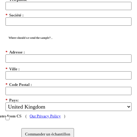
*
Société :
Where should we send the sample?...
*
Adresse :
*
Ville :
*
Code Postal :
*
Pays:
dates from CS
(
Our Privacy Policy
)
Commander un échantillon