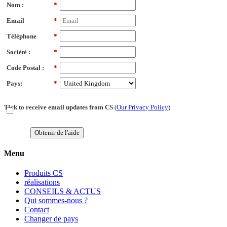
Nom :
*
Email
*
Téléphone
*
Société :
*
Code Postal :
*
Pays:
*
Tick to receive email updates from CS
(
Our Privacy Policy
)
Obtenir de l'aide
Menu
Produits CS
réalisations
CONSEILS & ACTUS
Qui sommes-nous ?
Contact
Changer de pays