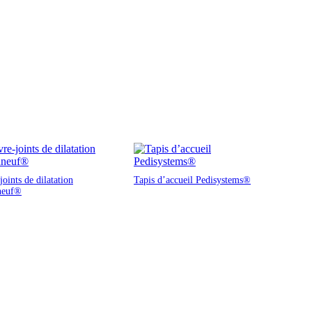
oints de dilatation
Tapis d’accueil Pedisystems®
neuf®