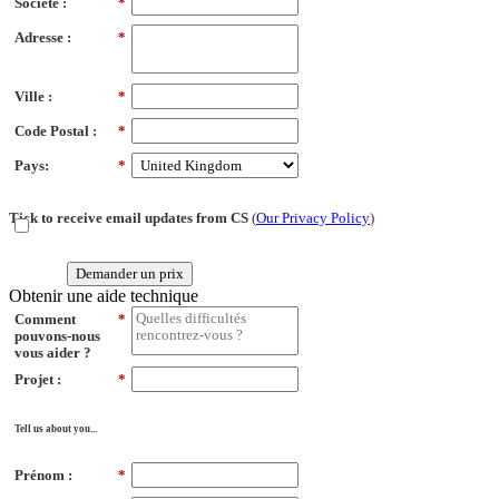
Société :
*
Adresse :
*
Ville :
*
Code Postal :
*
Pays:
*
Tick to receive email updates from CS
(
Our Privacy Policy
)
Demander un prix
Obtenir une aide technique
Comment
*
pouvons-nous
vous aider ?
Projet :
*
Tell us about you...
Prénom :
*