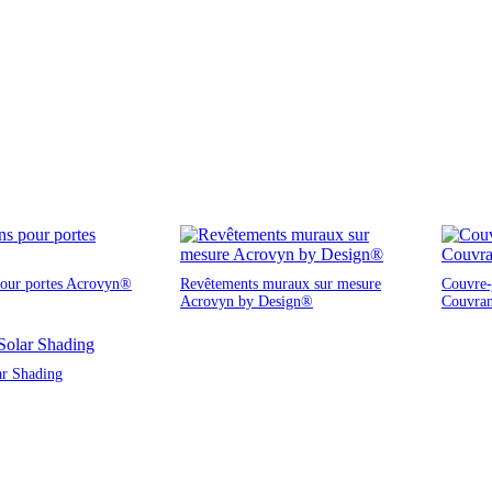
pour portes Acrovyn®
Revêtements muraux sur mesure
Couvre-j
Acrovyn by Design®
Couvra
ar Shading