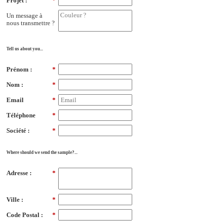
Projet :
*
Un message à
nous transmettre ?
Tell us about you...
Prénom :
*
Nom :
*
Email
*
Téléphone
*
Société :
*
Where should we send the sample?...
Adresse :
*
Ville :
*
Code Postal :
*