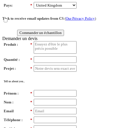
Pays:
*
Tick to receive email updates from CS
(
Our Privacy Policy
)
Commander un échantillon
Demander un devis
Produit :
*
Quantité :
*
Projet :
*
Tell us about you...
Prénom :
*
Nom :
*
Email
*
Téléphone :
*