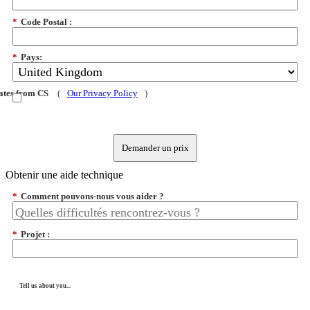
*
Code Postal :
*
Pays:
dates from CS
(
Our Privacy Policy
)
Demander un prix
Obtenir une aide technique
*
Comment pouvons-nous vous aider ?
*
Projet :
Tell us about you...