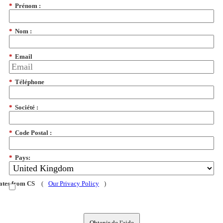
*
Prénom :
*
Nom :
*
Email
*
Téléphone
*
Société :
*
Code Postal :
*
Pays:
dates from CS
(
Our Privacy Policy
)
Obtenir de l'aide