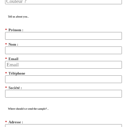
Tell us about you...
*
Prénom :
*
Nom :
*
Email
*
Téléphone
*
Société :
Where should we send the sample?...
*
Adresse :