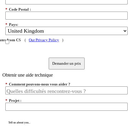
*
Code Postal :
*
Pays:
dates from CS
(
Our Privacy Policy
)
Demander un prix
Obtenir une aide technique
*
Comment pouvons-nous vous aider ?
*
Projet :
Tell us about you...