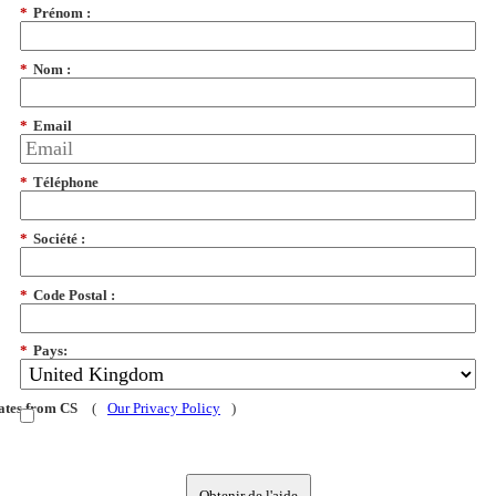
*
Prénom :
*
Nom :
*
Email
*
Téléphone
*
Société :
*
Code Postal :
*
Pays:
dates from CS
(
Our Privacy Policy
)
Obtenir de l'aide