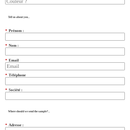
Tell us about you...
*
Prénom :
*
Nom :
*
Email
*
Téléphone
*
Société :
Where should we send the sample?...
*
Adresse :