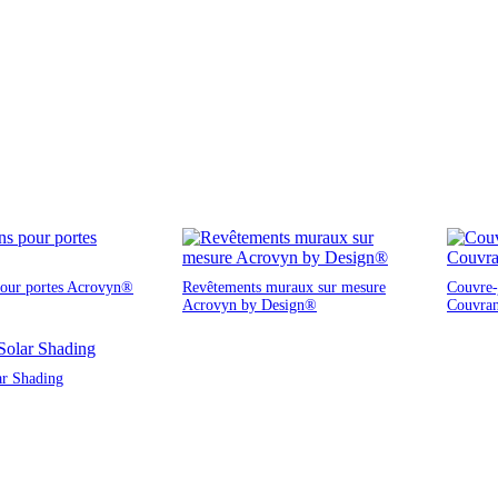
pour portes Acrovyn®
Revêtements muraux sur mesure
Couvre-j
Acrovyn by Design®
Couvra
ar Shading