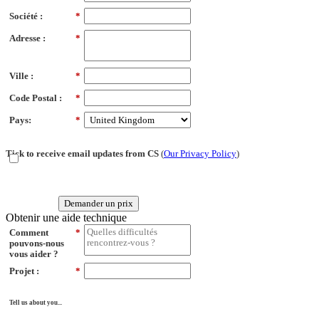
Société :
*
Adresse :
*
Ville :
*
Code Postal :
*
Pays:
*
Tick to receive email updates from CS
(
Our Privacy Policy
)
Demander un prix
Obtenir une aide technique
Comment
*
pouvons-nous
vous aider ?
Projet :
*
Tell us about you...