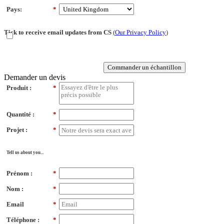
Pays:
*
Tick to receive email updates from CS
(
Our Privacy Policy
)
Commander un échantillon
Demander un devis
Produit :
*
Quantité :
*
Projet :
*
Tell us about you...
Prénom :
*
Nom :
*
Email
*
Téléphone :
*