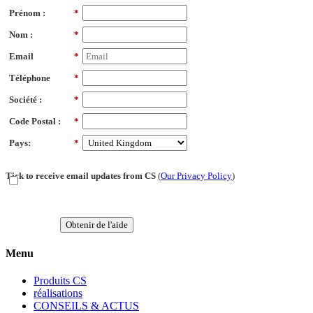
Prénom :
*
Nom :
*
Email
*
Téléphone
*
Société :
*
Code Postal :
*
Pays:
*
Tick to receive email updates from CS
(
Our Privacy Policy
)
Obtenir de l'aide
Menu
Produits CS
réalisations
CONSEILS & ACTUS