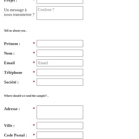
Projet :
*
Un message à
nous transmettre ?
Tell us about you...
Prénom :
*
Nom :
*
Email
*
Téléphone
*
Société :
*
Where should we send the sample?...
Adresse :
*
Ville :
*
Code Postal :
*