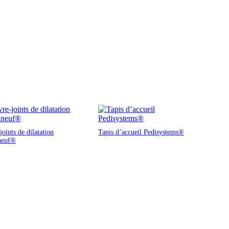
oints de dilatation
Tapis d’accueil Pedisystems®
neuf®