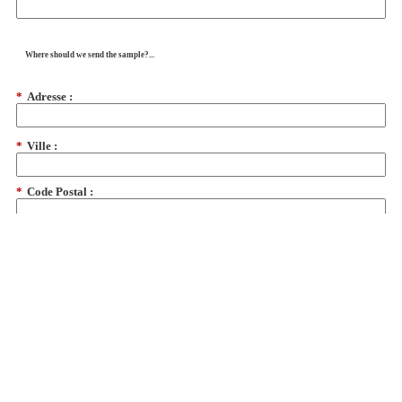
Where should we send the sample?...
*
Adresse :
*
Ville :
*
Code Postal :
*
Pays:
dates from CS
(
Our Privacy Policy
)
Commander un échantillon
Demander un devis