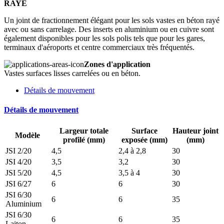
RAYÉ
Un joint de fractionnement élégant pour les sols vastes en béton rayé
avec ou sans carrelage. Des inserts en aluminium ou en cuivre sont
également disponibles pour les sols polis tels que pour les gares,
terminaux d'aéroports et centre commerciaux très fréquentés.
Zones d'application
Vastes surfaces lisses carrelées ou en béton.
Détails de mouvement
Détails de mouvement
Largeur totale
Surface
Hauteur joint
Modèle
profilé (mm)
exposée (mm)
(mm)
JSI 2/20
4,5
2,4 à 2,8
30
JSI 4/20
3,5
3,2
30
JSI 5/20
4,5
3,5 à 4
30
JSI 6/27
6
6
30
JSI 6/30
6
6
35
Aluminium
JSI 6/30
6
6
35
Laiton