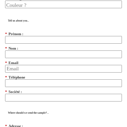
Tell us about you...
*
Prénom :
*
Nom :
*
Email
*
Téléphone
*
Société :
Where should we send the sample?...
*
Adresse :