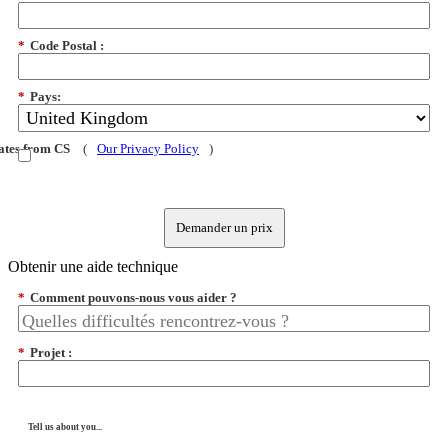
*
Code Postal :
*
Pays:
dates from CS
(
Our Privacy Policy
)
Demander un prix
Obtenir une aide technique
*
Comment pouvons-nous vous aider ?
*
Projet :
Tell us about you...