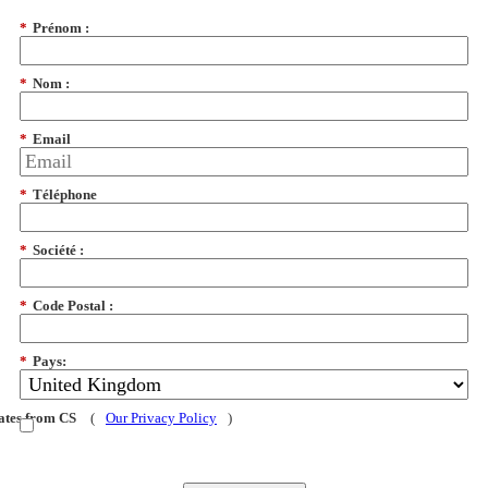
*
Prénom :
*
Nom :
*
Email
*
Téléphone
*
Société :
*
Code Postal :
*
Pays:
dates from CS
(
Our Privacy Policy
)