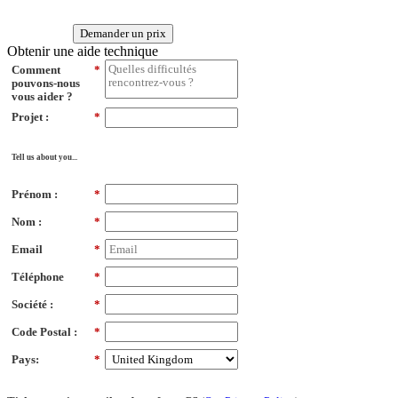
Demander un prix
Obtenir une aide technique
Comment
*
pouvons-nous
vous aider ?
Projet :
*
Tell us about you...
Prénom :
*
Nom :
*
Email
*
Téléphone
*
Société :
*
Code Postal :
*
Pays:
*