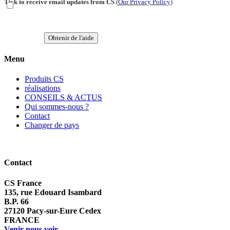
Tick to receive email updates from CS
(
Our Privacy Policy
)
Obtenir de l'aide
Menu
Produits CS
réalisations
CONSEILS & ACTUS
Qui sommes-nous ?
Contact
Changer de pays
Contact
CS France
135, rue Edouard Isambard
B.P. 66
27120 Pacy-sur-Eure Cedex
FRANCE
Venir nous voir