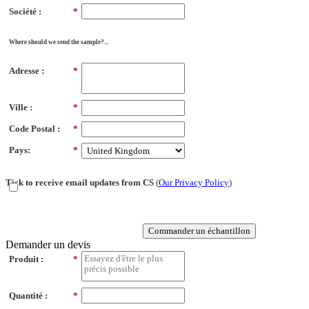
Société :
*
Where should we send the sample?...
Adresse :
*
Ville :
*
Code Postal :
*
Pays:
*
Tick to receive email updates from CS
(
Our Privacy Policy
)
Commander un échantillon
Demander un devis
Produit :
*
Quantité :
*