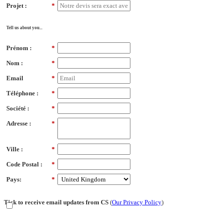
Projet :
*
Tell us about you...
Prénom :
*
Nom :
*
Email
*
Téléphone :
*
Société :
*
Adresse :
*
Ville :
*
Code Postal :
*
Pays:
*
Tick to receive email updates from CS
(
Our Privacy Policy
)