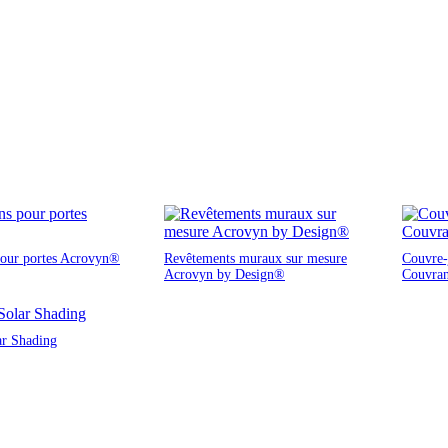
pour portes Acrovyn®
Revêtements muraux sur mesure
Couvre-j
Acrovyn by Design®
Couvra
ar Shading