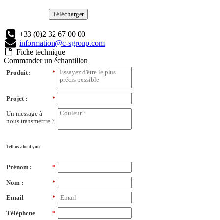
Télécharger
+33 (0)2 32 67 00 00
information@c-sgroup.com
Fiche technique
Commander un échantillon
Produit :
*
Projet :
*
Un message à
nous transmettre ?
Tell us about you...
Prénom :
*
Nom :
*
Email
*
Téléphone
*