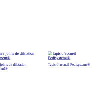
oints de dilatation
Tapis d’accueil Pedisystems®
neuf®