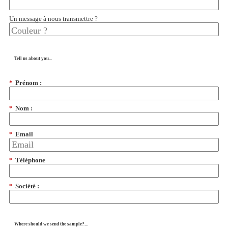
Un message à nous transmettre ?
Tell us about you...
*
Prénom :
*
Nom :
*
Email
*
Téléphone
*
Société :
Where should we send the sample?...