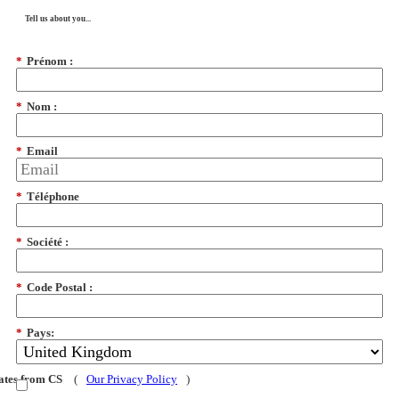
Tell us about you...
*
Prénom :
*
Nom :
*
Email
*
Téléphone
*
Société :
*
Code Postal :
*
Pays:
dates from CS
(
Our Privacy Policy
)