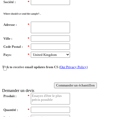
Société :
*
Where should we send the sample?...
Adresse :
*
Ville :
*
Code Postal :
*
Pays:
*
Tick to receive email updates from CS
(
Our Privacy Policy
)
Commander un échantillon
Demander un devis
Produit :
*
Quantité :
*