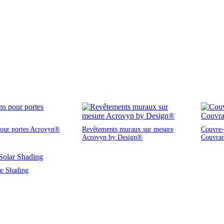
pour portes Acrovyn®
Revêtements muraux sur mesure
Couvre-j
Acrovyn by Design®
Couvra
ar Shading