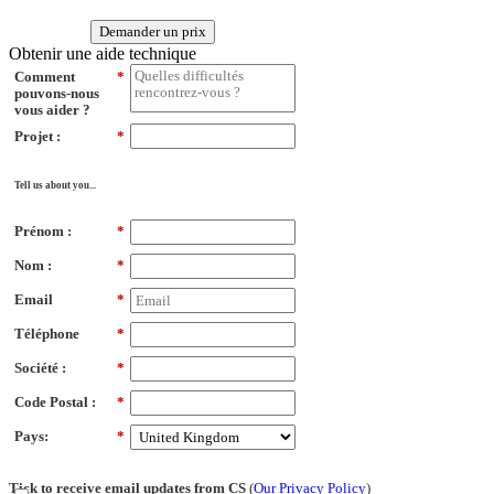
Demander un prix
Obtenir une aide technique
Comment
*
pouvons-nous
vous aider ?
Projet :
*
Tell us about you...
Prénom :
*
Nom :
*
Email
*
Téléphone
*
Société :
*
Code Postal :
*
Pays:
*
Tick to receive email updates from CS
(
Our Privacy Policy
)