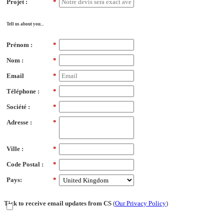
Projet :
*
Tell us about you...
Prénom :
*
Nom :
*
Email
*
Téléphone :
*
Société :
*
Adresse :
*
Ville :
*
Code Postal :
*
Pays:
*
Tick to receive email updates from CS
(
Our Privacy Policy
)