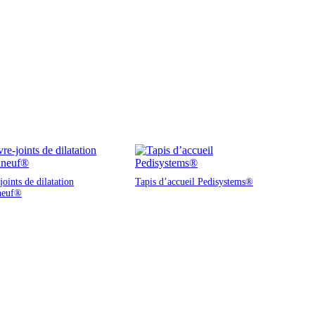
oints de dilatation
Tapis d’accueil Pedisystems®
neuf®