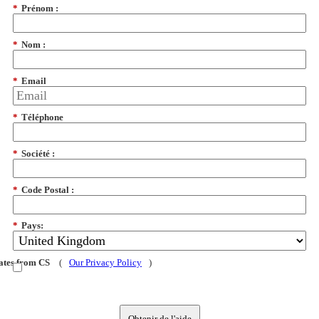
*
Prénom :
*
Nom :
*
Email
*
Téléphone
*
Société :
*
Code Postal :
*
Pays:
dates from CS
(
Our Privacy Policy
)
Obtenir de l'aide