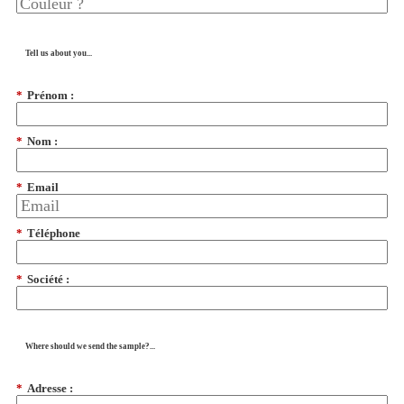
Tell us about you...
*
Prénom :
*
Nom :
*
Email
*
Téléphone
*
Société :
Where should we send the sample?...
*
Adresse :