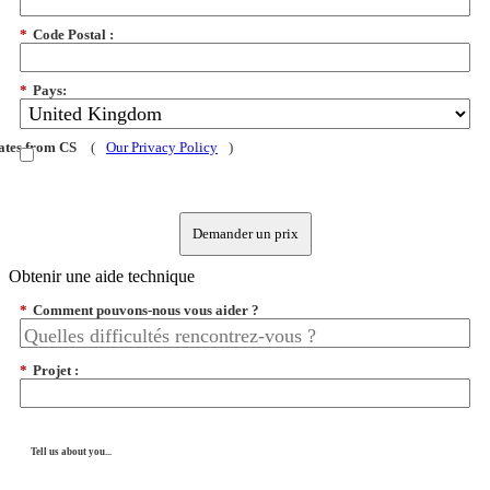
*
Code Postal :
*
Pays:
dates from CS
(
Our Privacy Policy
)
Demander un prix
Obtenir une aide technique
*
Comment pouvons-nous vous aider ?
*
Projet :
Tell us about you...