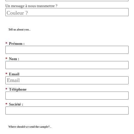
Un message à nous transmettre ?
Tell us about you...
*
Prénom :
*
Nom :
*
Email
*
Téléphone
*
Société :
Where should we send the sample?...