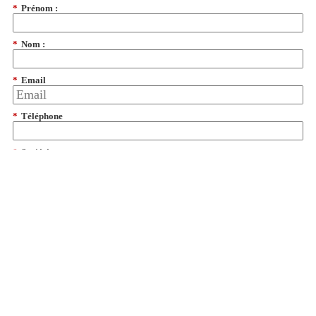
*
Prénom :
*
Nom :
*
Email
*
Téléphone
*
Société :
*
Code Postal :
*
Pays:
dates from CS
(
Our Privacy Policy
)
Obtenir de l'aide