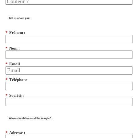
Tell us about you...
*
Prénom :
*
Nom :
*
Email
*
Téléphone
*
Société :
Where should we send the sample?...
*
Adresse :