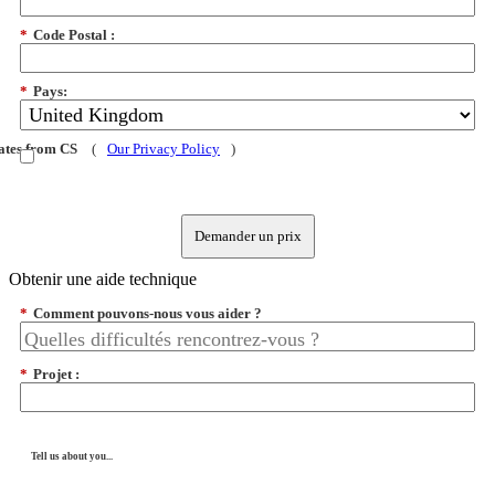
*
Code Postal :
*
Pays:
dates from CS
(
Our Privacy Policy
)
Demander un prix
Obtenir une aide technique
*
Comment pouvons-nous vous aider ?
*
Projet :
Tell us about you...