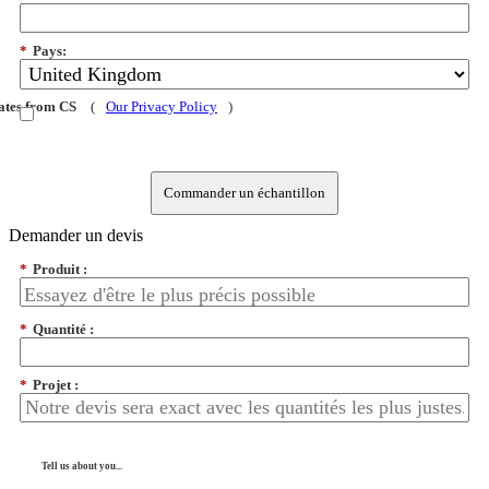
*
Pays:
dates from CS
(
Our Privacy Policy
)
Commander un échantillon
Demander un devis
*
Produit :
*
Quantité :
*
Projet :
Tell us about you...