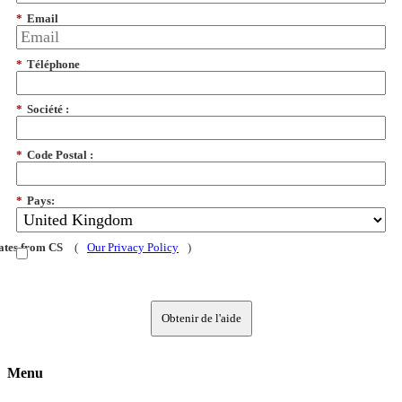
*
Email
*
Téléphone
*
Société :
*
Code Postal :
*
Pays:
dates from CS
(
Our Privacy Policy
)
Obtenir de l'aide
Menu