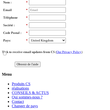
Nom :
*
Email
*
Téléphone
*
Société :
*
Code Postal :
*
Pays:
*
Tick to receive email updates from CS
(
Our Privacy Policy
)
Obtenir de l'aide
Menu
Produits CS
réalisations
CONSEILS & ACTUS
Qui sommes-nous ?
Contact
Changer de pays