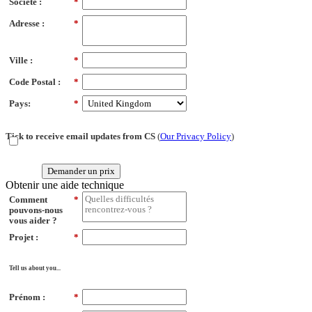
Société :
*
Adresse :
*
Ville :
*
Code Postal :
*
Pays:
*
Tick to receive email updates from CS
(
Our Privacy Policy
)
Demander un prix
Obtenir une aide technique
Comment
*
pouvons-nous
vous aider ?
Projet :
*
Tell us about you...
Prénom :
*