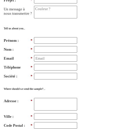
Projet :
*
Un message à
nous transmettre ?
Tell us about you...
Prénom :
*
Nom :
*
Email
*
Téléphone
*
Société :
*
Where should we send the sample?...
Adresse :
*
Ville :
*
Code Postal :
*