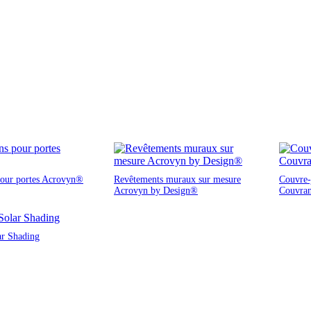
pour portes Acrovyn®
Revêtements muraux sur mesure
Couvre-j
Acrovyn by Design®
Couvra
ar Shading