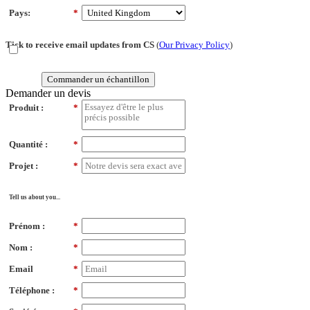
Pays:
*
Tick to receive email updates from CS
(
Our Privacy Policy
)
Commander un échantillon
Demander un devis
Produit :
*
Quantité :
*
Projet :
*
Tell us about you...
Prénom :
*
Nom :
*
Email
*
Téléphone :
*