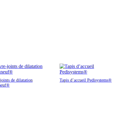
oints de dilatation
Tapis d’accueil Pedisystems®
neuf®