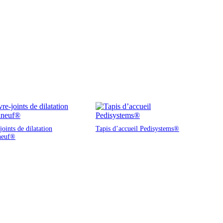
oints de dilatation
Tapis d’accueil Pedisystems®
neuf®