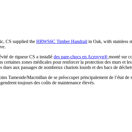
etic, CS supplied the
HRWS6C Timber Handrail
in Oak, with stainless 
rve.
évité de rigueur CS a installé
des pare-chocs en Acrovyn®
monté sur c
dans certaines zones médicales pour renforcer la protection des murs et le
res dues aux passages de nombreux chariots lourds et des bacs de déchet
soins Tameside/Macmillan de se préoccuper principalement de l’état de s
engendrent toujours des coûts de maintenance élevés.