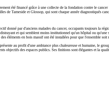
ment été financé grâce à une collecte de la fondation contre le cancer M
 villes de Tameside et Glossop, qui sont chaque année diagnostiqués can
bjectif donné par d'anciens malades du cancer, occupants toujours la régi
 distrayant et qui semblent moins institutionnel qu'un hôpital ou qu'une s
 des éléments en bois massif ont été installées pour que l'ensemble soit n
résente au profit d'une ambiance plus chaleureuse et humaine, le groupe 
 objectifs des espaces publics. Ses finitions sont élégantes et la qualité