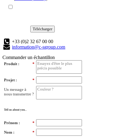
Télécharger
+33 (0)2 32 67 00 00
information@c-sgroup.com
Commander un échantillon
Produit :
*
Projet :
*
Un message à
nous transmettre ?
Tell us about you...
Prénom :
*
Nom :
*