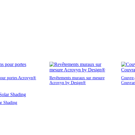
pour portes Acrovyn®
Revêtements muraux sur mesure
Couvre-j
Acrovyn by Design®
Couvra
ar Shading