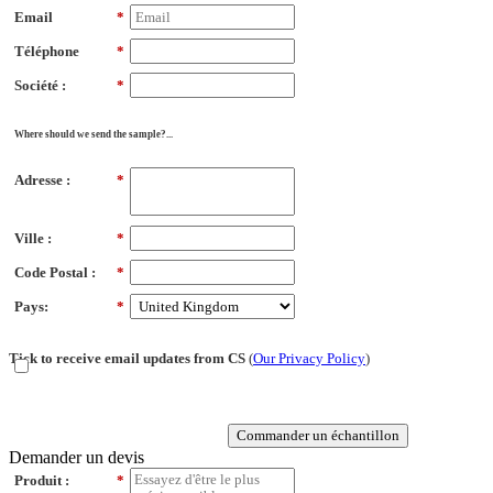
Email
*
Téléphone
*
Société :
*
Where should we send the sample?...
Adresse :
*
Ville :
*
Code Postal :
*
Pays:
*
Tick to receive email updates from CS
(
Our Privacy Policy
)
Commander un échantillon
Demander un devis
Produit :
*