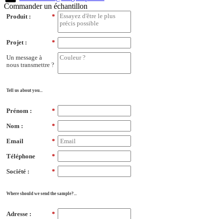
Commander un échantillon
Produit :
*
Projet :
*
Un message à
nous transmettre ?
Tell us about you...
Prénom :
*
Nom :
*
Email
*
Téléphone
*
Société :
*
Where should we send the sample?...
Adresse :
*