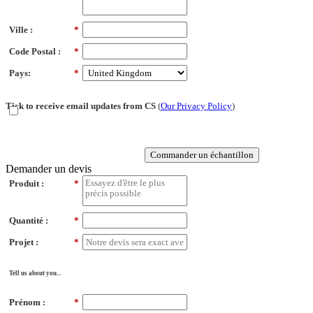
Ville :
*
Code Postal :
*
Pays:
*
Tick to receive email updates from CS
(
Our Privacy Policy
)
Commander un échantillon
Demander un devis
Produit :
*
Quantité :
*
Projet :
*
Tell us about you...
Prénom :
*