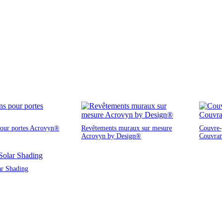
pour portes Acrovyn®
Revêtements muraux sur mesure
Couvre-j
Acrovyn by Design®
Couvra
ar Shading