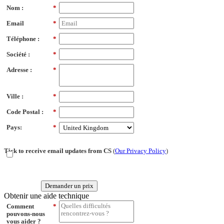
Nom :
*
Email
*
Téléphone :
*
Société :
*
Adresse :
*
Ville :
*
Code Postal :
*
Pays:
*
Tick to receive email updates from CS
(
Our Privacy Policy
)
Demander un prix
Obtenir une aide technique
Comment
*
pouvons-nous
vous aider ?