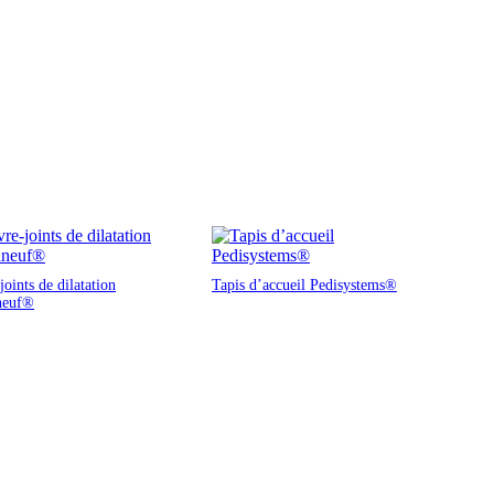
oints de dilatation
Tapis d’accueil Pedisystems®
neuf®