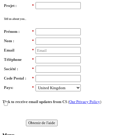
Projet :
*
Tell us about you...
Prénom :
*
Nom :
*
Email
*
Téléphone
*
Société :
*
Code Postal :
*
Pays:
*
Tick to receive email updates from CS
(
Our Privacy Policy
)
Obtenir de l'aide