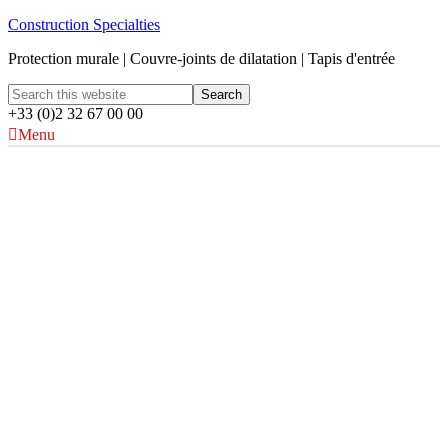
Construction Specialties
Protection murale | Couvre-joints de dilatation | Tapis d'entrée
+33 (0)2 32 67 00 00
Menu
St Piers School (Young
Epilepsy)
Surrey, UK