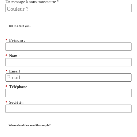
Un message à nous transmettre ?
Tell us about you...
*
Prénom :
*
Nom :
*
Email
*
Téléphone
*
Société :
Where should we send the sample?...