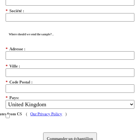
*
Société :
Where should we send the sample?...
*
Adresse :
*
Ville :
*
Code Postal :
*
Pays:
dates from CS
(
Our Privacy Policy
)
Commander un échantillon