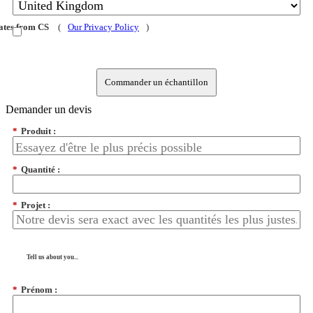
dates from CS
(
Our Privacy Policy
)
Commander un échantillon
Demander un devis
*
Produit :
*
Quantité :
*
Projet :
Tell us about you...
*
Prénom :