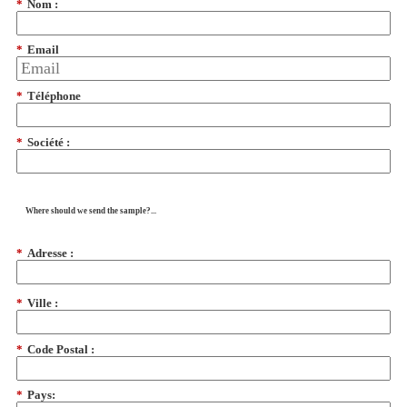
*
Nom :
*
Email
*
Téléphone
*
Société :
Where should we send the sample?...
*
Adresse :
*
Ville :
*
Code Postal :
*
Pays: