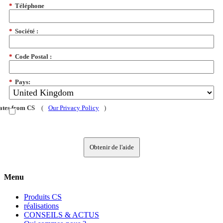
*
Téléphone
*
Société :
*
Code Postal :
*
Pays:
dates from CS
(
Our Privacy Policy
)
Obtenir de l'aide
Menu
Produits CS
réalisations
CONSEILS & ACTUS