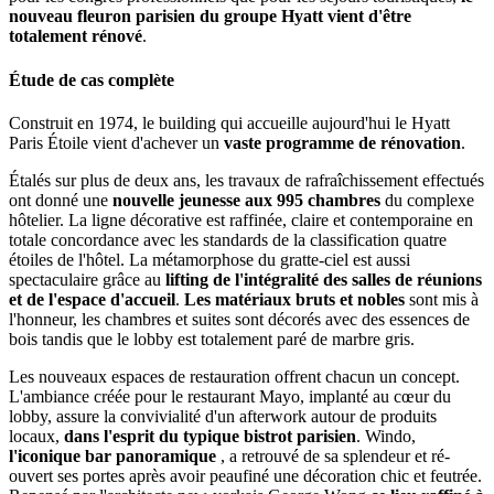
nouveau fleuron parisien du groupe Hyatt vient d'être
totalement rénové
.
Étude de cas complète
Construit en 1974, le building qui accueille aujourd'hui le Hyatt
Paris Étoile vient d'achever un
vaste programme de rénovation
.
Étalés sur plus de deux ans, les travaux de rafraîchissement effectués
ont donné une
nouvelle jeunesse aux 995 chambres
du complexe
hôtelier. La ligne décorative est raffinée, claire et contemporaine en
totale concordance avec les standards de la classification quatre
étoiles de l'hôtel. La métamorphose du gratte-ciel est aussi
spectaculaire grâce au
lifting de l'intégralité des salles de réunions
et de l'espace d'accueil
.
Les matériaux bruts et nobles
sont mis à
l'honneur, les chambres et suites sont décorés avec des essences de
bois tandis que le lobby est totalement paré de marbre gris.
Les nouveaux espaces de restauration offrent chacun un concept.
L'ambiance créée pour le restaurant Mayo, implanté au cœur du
lobby, assure la convivialité d'un afterwork autour de produits
locaux,
dans l'esprit du typique bistrot parisien
. Windo,
l'iconique bar panoramique
, a retrouvé de sa splendeur et ré-
ouvert ses portes après avoir peaufiné une décoration chic et feutrée.