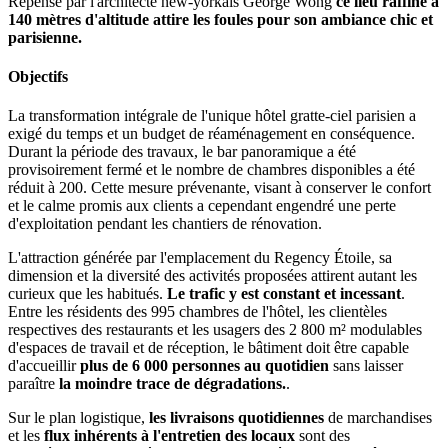
Repensé par l'architecte new-yorkais George Wong
ce lieu raffiné à
140 mètres d'altitude attire les foules pour son ambiance chic et
parisienne.
Objectifs
La transformation intégrale de l'unique hôtel gratte-ciel parisien a
exigé du temps et un budget de réaménagement en conséquence.
Durant la période des travaux, le bar panoramique a été
provisoirement fermé et le nombre de chambres disponibles a été
réduit à 200. Cette mesure prévenante, visant à conserver le confort
et le calme promis aux clients a cependant engendré une perte
d'exploitation pendant les chantiers de rénovation.
L'attraction générée par l'emplacement du Regency Étoile, sa
dimension et la diversité des activités proposées attirent autant les
curieux que les habitués.
Le trafic y est constant et incessant
.
Entre les résidents des 995 chambres de l'hôtel, les clientèles
respectives des restaurants et les usagers des 2 800 m² modulables
d'espaces de travail et de réception, le bâtiment doit être capable
d'accueillir
plus de 6 000 personnes au quotidien
sans laisser
paraître
la moindre trace de dégradations.
.
Sur le plan logistique,
les livraisons quotidiennes
de marchandises
et les
flux inhérents à l'entretien des locaux
sont des