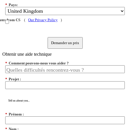
*
Pays:
dates from CS
(
Our Privacy Policy
)
Demander un prix
Obtenir une aide technique
*
Comment pouvons-nous vous aider ?
*
Projet :
Tell us about you...
*
Prénom :
*
Nom :