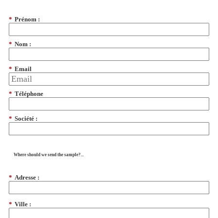
*
Prénom :
*
Nom :
*
Email
*
Téléphone
*
Société :
Where should we send the sample?...
*
Adresse :
*
Ville :