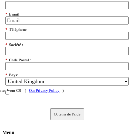
*
Email
*
Téléphone
*
Société :
*
Code Postal :
*
Pays:
dates from CS
(
Our Privacy Policy
)
Obtenir de l'aide
Menu