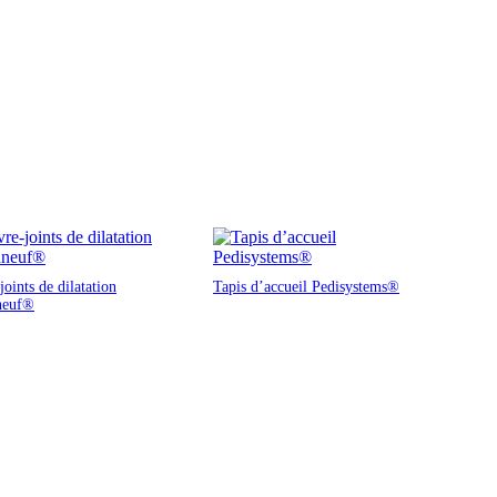
oints de dilatation
Tapis d’accueil Pedisystems®
neuf®