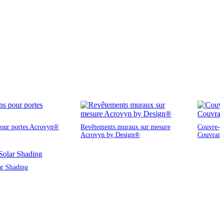
pour portes Acrovyn®
Revêtements muraux sur mesure
Couvre-j
Acrovyn by Design®
Couvra
ar Shading