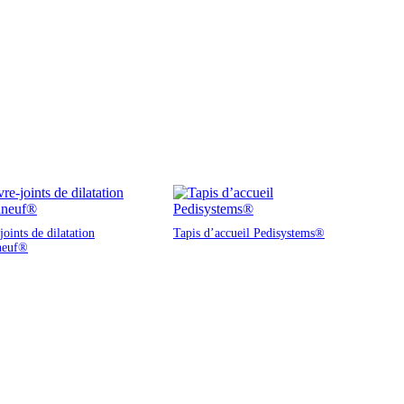
oints de dilatation
Tapis d’accueil Pedisystems®
neuf®