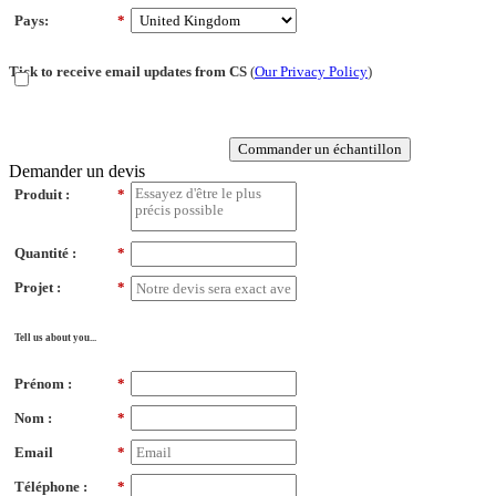
Pays:
*
Tick to receive email updates from CS
(
Our Privacy Policy
)
Commander un échantillon
Demander un devis
Produit :
*
Quantité :
*
Projet :
*
Tell us about you...
Prénom :
*
Nom :
*
Email
*
Téléphone :
*