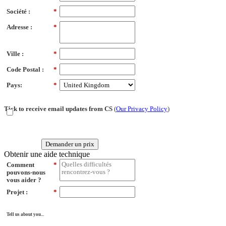
Société :
*
Adresse :
*
Ville :
*
Code Postal :
*
Pays:
*
Tick to receive email updates from CS
(
Our Privacy Policy
)
Demander un prix
Obtenir une aide technique
Comment
*
pouvons-nous
vous aider ?
Projet :
*
Tell us about you...