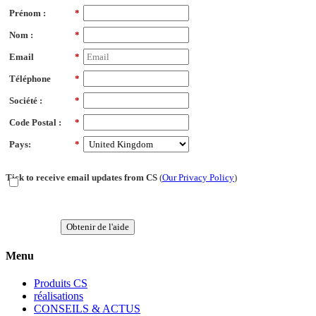
Prénom :
*
Nom :
*
Email
*
Téléphone
*
Société :
*
Code Postal :
*
Pays:
*
Tick to receive email updates from CS
(
Our Privacy Policy
)
Obtenir de l'aide
Menu
Produits CS
réalisations
CONSEILS & ACTUS