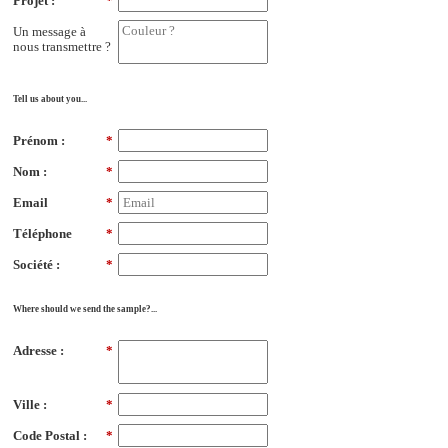
Projet :
*
Un message à
nous transmettre ?
Tell us about you...
Prénom :
*
Nom :
*
Email
*
Téléphone
*
Société :
*
Where should we send the sample?...
Adresse :
*
Ville :
*
Code Postal :
*