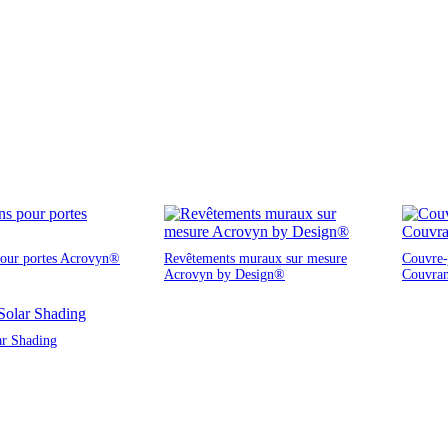
pour portes Acrovyn®
Revêtements muraux sur mesure
Couvre-j
Acrovyn by Design®
Couvra
ar Shading